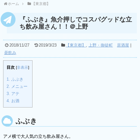
ホーム
【東京都】
『ふぶき』魚介押しでコスパグッドな立
ち飲み屋さん！！＠上野
2018/11/27
2019/3/23
【東京都】
,
上野・御徒町
居酒屋
|
昼飲み
目次
[
非表示
]
1.
ふぶき
2.
メニュー
3.
アテ
4.
お酒
ふぶき
アメ横で大人気の立ち飲み屋さん。