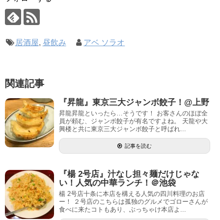
居酒屋
,
昼飲み
アベ ソラオ
関連記事
『昇龍』東京三大ジャンボ餃子！@上野
昇龍昇龍といったら…そうです！ お客さんのほぼ全
員が頼む、ジャンボ餃子が有名ですよね。 天龍や大
興楼と共に東京三大ジャンボ餃子と呼ばれ...
記事を読む
『楊 2号店』汁なし担々麺だけじゃな
い！人気の中華ランチ！＠池袋
楊 2号店十条に本店を構える人気の四川料理のお店
ー！ ２号店のこちらは孤独のグルメでゴローさんが
食べに来たコトもあり、ぶっちゃけ本店よ...