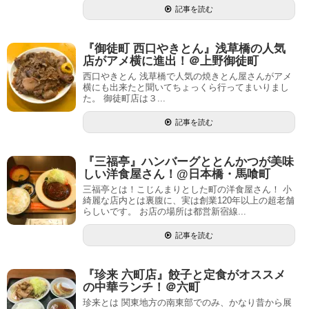
記事を読む
『御徒町 西口やきとん』浅草橋の人気
店がアメ横に進出！＠上野御徒町
西口やきとん 浅草橋で人気の焼きとん屋さんがアメ
横にも出来たと聞いてちょっくら行ってまいりまし
た。 御徒町店は３...
記事を読む
『三福亭』ハンバーグととんかつが美味
しい洋食屋さん！@日本橋・馬喰町
三福亭とは！こじんまりとした町の洋食屋さん！ 小
綺麗な店内とは裏腹に、実は創業120年以上の超老舗
らしいです。 お店の場所は都営新宿線...
記事を読む
『珍来 六町店』餃子と定食がオススメ
の中華ランチ！＠六町
珍来とは 関東地方の南東部でのみ、かなり昔から展