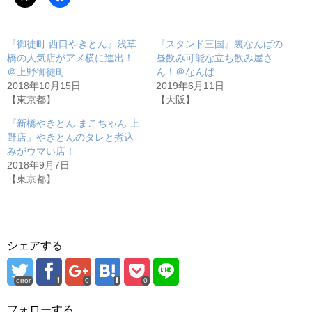
『御徒町 西口やきとん』浅草
『スタンド三国』裏なんばの
橋の人気店がアメ横に進出！
昼飲み可能な立ち飲み屋さ
＠上野御徒町
ん！＠なんば
2018年10月15日
2019年6月11日
【東京都】
【大阪】
『新橋やきとん まこちゃん 上
野店』やきとんのタレと煮込
みがウマい店！
2018年9月7日
【東京都】
シェアする
error
0
0
フォローする