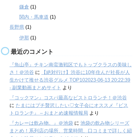
鎌倉
(1)
関内・馬車道
(1)
長野県
(1)
伊那
(1)
最近のコメント
『魚山亭』チキン南蛮激戦区でもトップクラスの美味し
さ！＠渋谷
に
【絶対行け】渋谷に10年住んだ社長が人
生かけて推せる渋谷グルメ TOP102023-06-13 20:22:39
- 副業動画まとめサイト
より
『コックマン』コスパ最高なビストロランチ！＠渋谷
に
たまにはプチ贅沢したい♡女子会にオススメ『ビス
トロランチ』 – おまとめ速報情報局
より
『カレーは飲み物。』＠池袋
に
池袋の飲み物シリーズ
まとめ！系列店の場所、営業時間、口コミまで詳しく紹