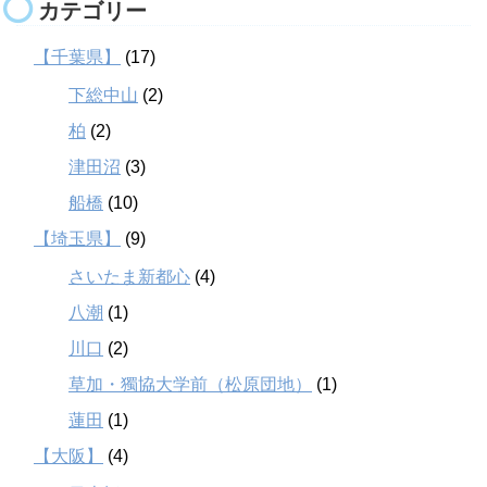
カテゴリー
【千葉県】
(17)
下総中山
(2)
柏
(2)
津田沼
(3)
船橋
(10)
【埼玉県】
(9)
さいたま新都心
(4)
八潮
(1)
川口
(2)
草加・獨協大学前（松原団地）
(1)
蓮田
(1)
【大阪】
(4)