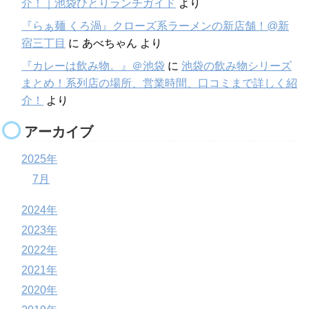
介！｜池袋ひとりランチガイド
より
『らぁ麺 くろ渦』クローズ系ラーメンの新店舗！@新
宿三丁目
に
あべちゃん
より
『カレーは飲み物。』＠池袋
に
池袋の飲み物シリーズ
まとめ！系列店の場所、営業時間、口コミまで詳しく紹
介！
より
アーカイブ
2025年
7月
2024年
2023年
2022年
2021年
2020年