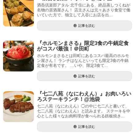
酒呑倶楽部アタル 北千住にある、絶品蒸しつくねが
名物の居酒屋さん！ 店主さんは元々あさり食堂で働
いていた方で、独立して入谷にお店を出...
記事を読む
『ホルモンまさる』限定3食の牛鍋定食
がコスパ最強！＠田町
ホルモンまさるとは田町にあるコスパ最高のホルモ
ン屋さん！ ランチはなんといっても限定3食の牛鍋
定食が有名です。 …いや、限定3食て...
記事を読む
『七二八苑（なにわえん）』お肉いろい
ろステーキランチ！@池袋
七二八苑（なにわえん）◯の中に七二八と書いて、
七二八苑（なにわえん）と読みます。 ステーキを中
心とした様々なお肉料理が食べられる鉄板焼き...
記事を読む