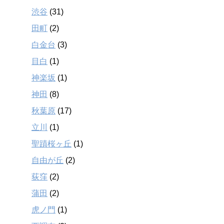
渋谷
(31)
田町
(2)
白金台
(3)
目白
(1)
神楽坂
(1)
神田
(8)
秋葉原
(17)
立川
(1)
聖蹟桜ヶ丘
(1)
自由が丘
(2)
荻窪
(2)
蒲田
(2)
虎ノ門
(1)