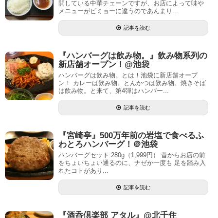
開している中華チェーンですが、お店によって味や
メニューがビミョーに違うのであんまり...
記事を読む
『ハンバーグは飲み物。』飲み物系列の
新店舗オープン！@池袋
ハンバーグは飲み物。とは！池袋に新店舗オープ
ン！ カレーは飲み物。とんかつは飲み物。焼きそば
は飲み物。と来て、第4弾はハンバー...
記事を読む
『宮崎亭』500万年前の岩塩で食べるふ
わとろハンバーグ！＠池袋
ハンバーグセット 280g（1,999円） 昔からお店の前
をちょいちょい通るのに、ナゼか一度も 足を踏み入
れたコトがあり...
記事を読む
『酒呑倶楽部 アタル』@北千住