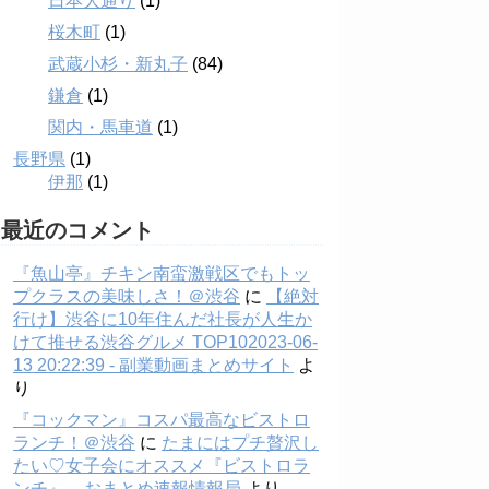
日本大通り
(1)
桜木町
(1)
武蔵小杉・新丸子
(84)
鎌倉
(1)
関内・馬車道
(1)
長野県
(1)
伊那
(1)
最近のコメント
『魚山亭』チキン南蛮激戦区でもトッ
プクラスの美味しさ！＠渋谷
に
【絶対
行け】渋谷に10年住んだ社長が人生か
けて推せる渋谷グルメ TOP102023-06-
13 20:22:39 - 副業動画まとめサイト
よ
り
『コックマン』コスパ最高なビストロ
ランチ！＠渋谷
に
たまにはプチ贅沢し
たい♡女子会にオススメ『ビストロラ
ンチ』 – おまとめ速報情報局
より