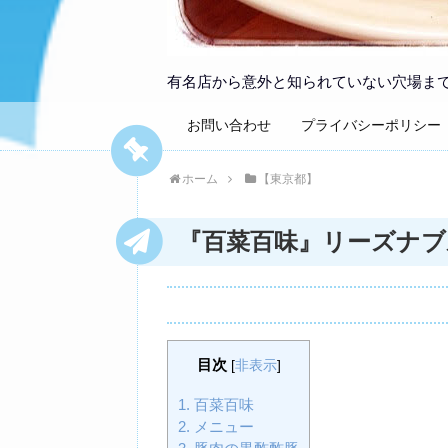
有名店から意外と知られていない穴場ま
お問い合わせ
プライバシーポリシー
ホーム
【東京都】
『百菜百味』リーズナブ
目次
[
非表示
]
1.
百菜百味
2.
メニュー