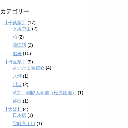
カテゴリー
【千葉県】
(17)
下総中山
(2)
柏
(2)
津田沼
(3)
船橋
(10)
【埼玉県】
(9)
さいたま新都心
(4)
八潮
(1)
川口
(2)
草加・獨協大学前（松原団地）
(1)
蓮田
(1)
【大阪】
(4)
日本橋
(1)
谷町六丁目
(1)