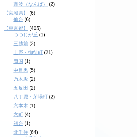
難波（なんば）
(2)
【宮城県】
(6)
仙台
(6)
【東京都】
(405)
つつじが丘
(1)
三越前
(3)
上野・御徒町
(21)
両国
(1)
中目黒
(5)
乃木坂
(2)
五反田
(2)
八丁堀・茅場町
(2)
六本木
(1)
六町
(4)
初台
(1)
北千住
(64)