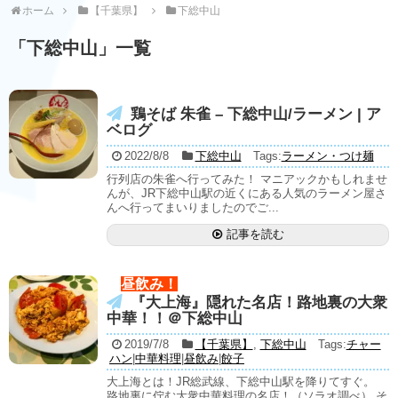
ホーム
【千葉県】
下総中山
「
下総中山
」
一覧
鶏そば 朱雀 – 下総中山/ラーメン | ア
ベログ
2022/8/8
下総中山
Tags:
ラーメン・つけ麺
行列店の朱雀へ行ってみた！ マニアックかもしれませ
んが、JR下総中山駅の近くにある人気のラーメン屋さ
んへ行ってまいりましたのでご...
記事を読む
昼飲み！
『大上海』隠れた名店！路地裏の大衆
中華！！＠下総中山
2019/7/8
【千葉県】
,
下総中山
Tags:
チャー
ハン
|
中華料理
|
昼飲み
|
餃子
大上海とは！JR総武線、下総中山駅を降りてすぐ。
路地裏に佇む大衆中華料理の名店！（ソラオ調べ） そ