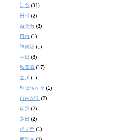
渋谷
(31)
田町
(2)
白金台
(3)
目白
(1)
神楽坂
(1)
神田
(8)
秋葉原
(17)
立川
(1)
聖蹟桜ヶ丘
(1)
自由が丘
(2)
荻窪
(2)
蒲田
(2)
虎ノ門
(1)
西調布
(2)