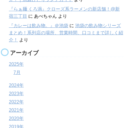
『らぁ麺 くろ渦』クローズ系ラーメンの新店舗！@新
宿三丁目
に
あべちゃん
より
『カレーは飲み物。』＠池袋
に
池袋の飲み物シリーズ
まとめ！系列店の場所、営業時間、口コミまで詳しく紹
介！
より
アーカイブ
2025年
7月
2024年
2023年
2022年
2021年
2020年
2019年