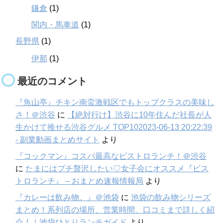
鎌倉
(1)
関内・馬車道
(1)
長野県
(1)
伊那
(1)
最近のコメント
『魚山亭』チキン南蛮激戦区でもトップクラスの美味し
さ！＠渋谷
に
【絶対行け】渋谷に10年住んだ社長が人
生かけて推せる渋谷グルメ TOP102023-06-13 20:22:39
- 副業動画まとめサイト
より
『コックマン』コスパ最高なビストロランチ！＠渋谷
に
たまにはプチ贅沢したい♡女子会にオススメ『ビス
トロランチ』 – おまとめ速報情報局
より
『カレーは飲み物。』＠池袋
に
池袋の飲み物シリーズ
まとめ！系列店の場所、営業時間、口コミまで詳しく紹
介！｜池袋ひとりランチガイド
より