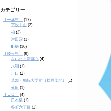
カテゴリー
【千葉県】
(17)
下総中山
(2)
柏
(2)
津田沼
(3)
船橋
(10)
【埼玉県】
(9)
さいたま新都心
(4)
八潮
(1)
川口
(2)
草加・獨協大学前（松原団地）
(1)
蓮田
(1)
【大阪】
(4)
日本橋
(1)
谷町六丁目
(1)