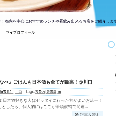
で！都内を中心におすすめランチや昼飲み出来るお店をご紹介しま
マイプロフィール
なべ』ごはんも日本酒も全てが最高！@川口
Tags:
|
|
埼玉県】
,
川口
夜飲み
居酒屋
肉
は 日本酒好きな人はゼッタイに行った方がよいお店ー！
としたら、個人的にはここが筆頭候補で間違...
記事を読む