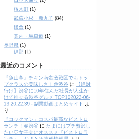
日本大通り
(1)
桜木町
(1)
武蔵小杉・新丸子
(84)
鎌倉
(1)
関内・馬車道
(1)
長野県
(1)
伊那
(1)
最近のコメント
『魚山亭』チキン南蛮激戦区でもトッ
プクラスの美味しさ！＠渋谷
に
【絶対
行け】渋谷に10年住んだ社長が人生か
けて推せる渋谷グルメ TOP102023-06-
13 20:22:39 - 副業動画まとめサイト
よ
り
『コックマン』コスパ最高なビストロ
ランチ！＠渋谷
に
たまにはプチ贅沢し
たい♡女子会にオススメ『ビストロラ
ンチ』 – おまとめ速報情報局
より