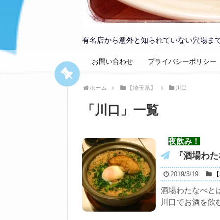
有名店から意外と知られていない穴場ま
お問い合わせ
プライバシーポリシー
ホーム
【埼玉県】
川口
「
川口
」
一覧
夜飲み！
『酒場わた
2019/3/19
【
酒場わたなべと
川口でお酒を飲む