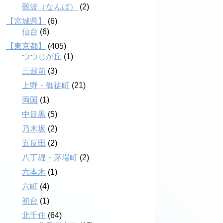
難波（なんば）
(2)
【宮城県】
(6)
仙台
(6)
【東京都】
(405)
つつじが丘
(1)
三越前
(3)
上野・御徒町
(21)
両国
(1)
中目黒
(5)
乃木坂
(2)
五反田
(2)
八丁堀・茅場町
(2)
六本木
(1)
六町
(4)
初台
(1)
北千住
(64)