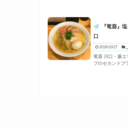
『竜葵』塩
口
2018/10/27
竜葵 川口・蕨
プのセカンドブラ