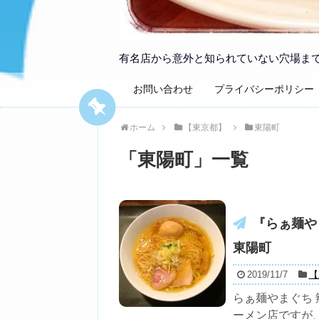
有名店から意外と知られていない穴場ま
お問い合わせ
プライバシーポリシー
ホーム
【東京都】
東陽町
「
東陽町
」
一覧
『らぁ麺や
東陽町
2019/11/7
【
らぁ麺やまぐち
ーメン店ですが、