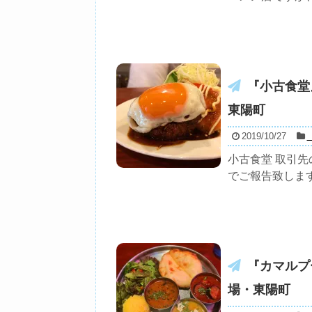
『小古食堂
東陽町
2019/10/27
小古食堂 取引
でご報告致します
『カマルプ
場・東陽町