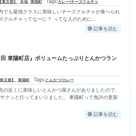
Tags:
|
【東京都】
,
木場
,
東陽町
カレー
チーズクルチャ
都内でも最強クラスに美味しいチーズクルチャが食べられ
ズクルチャってなーに？ ってな人のために...
記事を読む
 田 東陽町店』ボリュームたっぷりとんかつラン
Tags:
|
東京都】
,
東陽町
とんかつ
カレー
引先の近くに美味しいとんかつ屋さんがありましたので、
でサクッと行ってまいりました。 東陽町って免許の更新
記事を読む