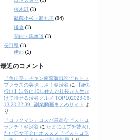
日本大通り
(1)
桜木町
(1)
武蔵小杉・新丸子
(84)
鎌倉
(1)
関内・馬車道
(1)
長野県
(1)
伊那
(1)
最近のコメント
『魚山亭』チキン南蛮激戦区でもトッ
プクラスの美味しさ！＠渋谷
に
【絶対
行け】渋谷に10年住んだ社長が人生か
けて推せる渋谷グルメ TOP102023-06-
13 20:22:39 - 副業動画まとめサイト
よ
り
『コックマン』コスパ最高なビストロ
ランチ！＠渋谷
に
たまにはプチ贅沢し
たい♡女子会にオススメ『ビストロラ
ンチ』 – おまとめ速報情報局
より