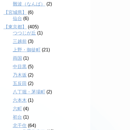
難波（なんば）
(2)
【宮城県】
(6)
仙台
(6)
【東京都】
(405)
つつじが丘
(1)
三越前
(3)
上野・御徒町
(21)
両国
(1)
中目黒
(5)
乃木坂
(2)
五反田
(2)
八丁堀・茅場町
(2)
六本木
(1)
六町
(4)
初台
(1)
北千住
(64)