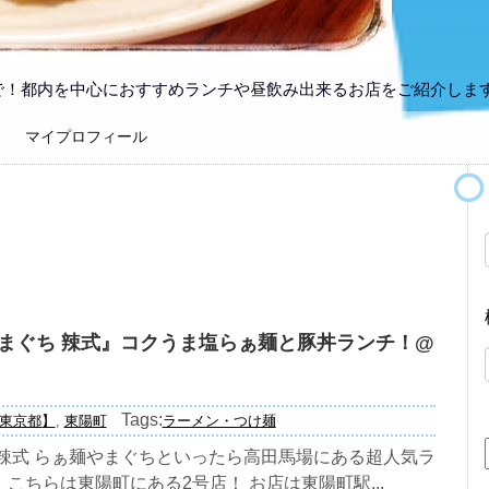
で！都内を中心におすすめランチや昼飲み出来るお店をご紹介しま
マイプロフィール
まぐち 辣式』コクうま塩らぁ麺と豚丼ランチ！@
Tags:
東京都】
,
東陽町
ラーメン・つけ麺
 辣式 らぁ麺やまぐちといったら高田馬場にある超人気ラ
こちらは東陽町にある2号店！ お店は東陽町駅...