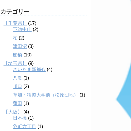
カテゴリー
【千葉県】
(17)
下総中山
(2)
柏
(2)
津田沼
(3)
船橋
(10)
【埼玉県】
(9)
さいたま新都心
(4)
八潮
(1)
川口
(2)
草加・獨協大学前（松原団地）
(1)
蓮田
(1)
【大阪】
(4)
日本橋
(1)
谷町六丁目
(1)