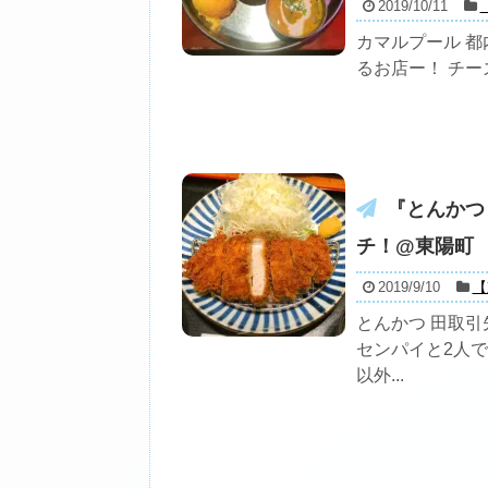
2019/10/11
カマルプール 
るお店ー！ チー
『とんかつ
チ！@東陽町
2019/9/10
【
とんかつ 田取
センパイと2人
以外...