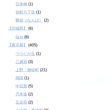
日本橋
(1)
谷町六丁目
(1)
難波（なんば）
(2)
【宮城県】
(6)
仙台
(6)
【東京都】
(405)
つつじが丘
(1)
三越前
(3)
上野・御徒町
(21)
両国
(1)
中目黒
(5)
乃木坂
(2)
五反田
(2)