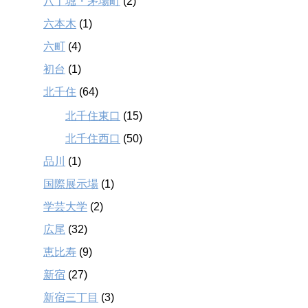
八丁堀・茅場町
(2)
六本木
(1)
六町
(4)
初台
(1)
北千住
(64)
北千住東口
(15)
北千住西口
(50)
品川
(1)
国際展示場
(1)
学芸大学
(2)
広尾
(32)
恵比寿
(9)
新宿
(27)
新宿三丁目
(3)