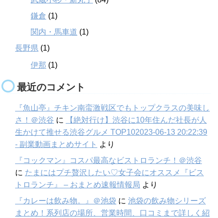
鎌倉
(1)
関内・馬車道
(1)
長野県
(1)
伊那
(1)
最近のコメント
『魚山亭』チキン南蛮激戦区でもトップクラスの美味し
さ！＠渋谷
に
【絶対行け】渋谷に10年住んだ社長が人
生かけて推せる渋谷グルメ TOP102023-06-13 20:22:39
- 副業動画まとめサイト
より
『コックマン』コスパ最高なビストロランチ！＠渋谷
に
たまにはプチ贅沢したい♡女子会にオススメ『ビス
トロランチ』 – おまとめ速報情報局
より
『カレーは飲み物。』＠池袋
に
池袋の飲み物シリーズ
まとめ！系列店の場所、営業時間、口コミまで詳しく紹