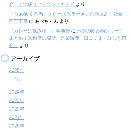
介！｜池袋ひとりランチガイド
より
『らぁ麺 くろ渦』クローズ系ラーメンの新店舗！@新
宿三丁目
に
あべちゃん
より
『カレーは飲み物。』＠池袋
に
池袋の飲み物シリーズ
まとめ！系列店の場所、営業時間、口コミまで詳しく紹
介！
より
アーカイブ
2025年
7月
2024年
2023年
2022年
2021年
2020年