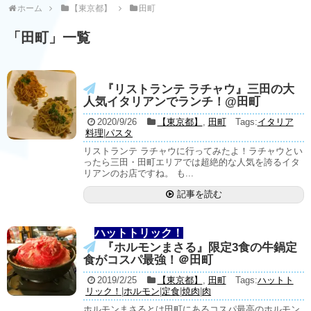
ホーム
【東京都】
田町
「
田町
」
一覧
『リストランテ ラチャウ』三田の大
人気イタリアンでランチ！@田町
2020/9/26
【東京都】
,
田町
Tags:
イタリア
料理
|
パスタ
リストランテ ラチャウに行ってみたよ！ラチャウとい
ったら三田・田町エリアでは超絶的な人気を誇るイタ
リアンのお店ですね。 も...
記事を読む
ハットトリック！
『ホルモンまさる』限定3食の牛鍋定
食がコスパ最強！＠田町
2019/2/25
【東京都】
,
田町
Tags:
ハットト
リック！
|
ホルモン
|
定食
|
焼肉
|
肉
ホルモンまさるとは田町にあるコスパ最高のホルモン