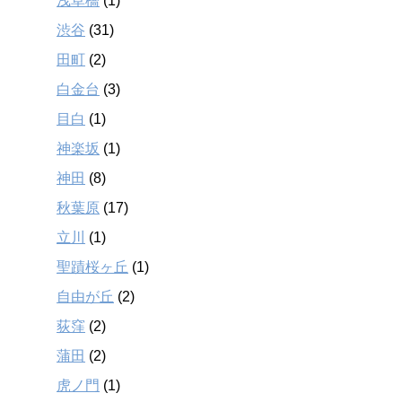
浅草橋
(1)
渋谷
(31)
田町
(2)
白金台
(3)
目白
(1)
神楽坂
(1)
神田
(8)
秋葉原
(17)
立川
(1)
聖蹟桜ヶ丘
(1)
自由が丘
(2)
荻窪
(2)
蒲田
(2)
虎ノ門
(1)