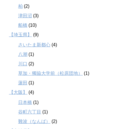
柏
(2)
津田沼
(3)
船橋
(10)
【埼玉県】
(9)
さいたま新都心
(4)
八潮
(1)
川口
(2)
草加・獨協大学前（松原団地）
(1)
蓮田
(1)
【大阪】
(4)
日本橋
(1)
谷町六丁目
(1)
難波（なんば）
(2)