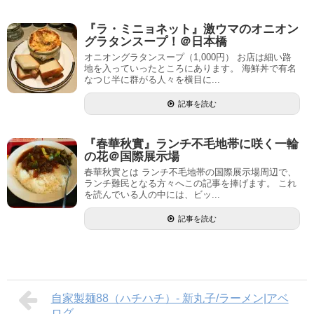
『ラ・ミニョネット』激ウマのオニオン
グラタンスープ！＠日本橋
オニオングラタンスープ（1,000円） お店は細い路
地を入っていったところにあります。 海鮮丼で有名
なつじ半に群がる人々を横目に...
記事を読む
『春華秋實』ランチ不毛地帯に咲く一輪
の花＠国際展示場
春華秋實とは ランチ不毛地帯の国際展示場周辺で、
ランチ難民となる方々へこの記事を捧げます。 これ
を読んでいる人の中には、ビッ...
記事を読む
自家製麺88（ハチハチ）- 新丸子/ラーメン|アベ
ログ