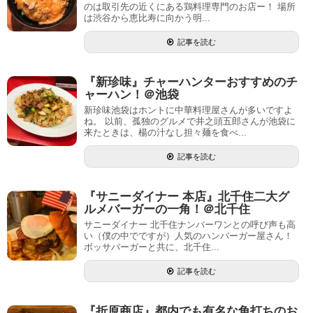
のは取引先の近くにある鶏料理専門のお店ー！ 場所
は渋谷から恵比寿に向かう明...
記事を読む
『新珍味』チャーハンターおすすめのチ
ャーハン！＠池袋
新珍味池袋はホントに中華料理屋さんが多いですよ
ね。 以前、孤独のグルメで井之頭五郎さんが池袋に
来たときは、楊の汁なし担々麺を食べ...
記事を読む
『サニーダイナー 本店』北千住二大グ
ルメバーガーの一角！＠北千住
サニーダイナー 北千住ナンバーワンとの呼び声も高
い（僕の中でですが）人気のハンバーガー屋さん！
ボッサバーガーと共に、北千住...
記事を読む
『折原商店』都内でも有名な角打ちのお