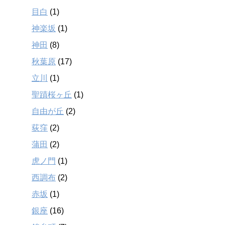
目白
(1)
神楽坂
(1)
神田
(8)
秋葉原
(17)
立川
(1)
聖蹟桜ヶ丘
(1)
自由が丘
(2)
荻窪
(2)
蒲田
(2)
虎ノ門
(1)
西調布
(2)
赤坂
(1)
銀座
(16)