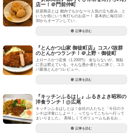
店ー！＠門前仲町
折原商店とは 都内でもかなーり人気の立ち飲み…と
いうか俗にいう角打ちのお店ー！ 基本的に毎日10：
30からオープンしてい...
記事を読む
『とんかつ山家 御徒町店』コスパ抜群
のとんかつランチ！＠上野・御徒町
上ロースかつ定食（1,200円） 金ならないが、無駄
に舌は肥えている。そんな愚か者たちに捧ぐ、コス
パ最強とんかつレビュー。 ...
記事を読む
『キッチンふるはし』ふるきよき昭和の
洋食ランチ！@広尾
キッチンふるはしとは！会社の人たちと「今日のラ
ンチは洋食にしよー！」ってなってこちらへ行って
まいりました。 美味しくてボリュームもあるお...
記事を読む