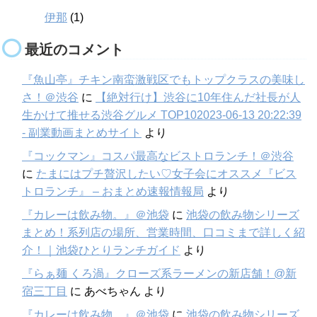
伊那
(1)
最近のコメント
『魚山亭』チキン南蛮激戦区でもトップクラスの美味し
さ！＠渋谷
に
【絶対行け】渋谷に10年住んだ社長が人
生かけて推せる渋谷グルメ TOP102023-06-13 20:22:39
- 副業動画まとめサイト
より
『コックマン』コスパ最高なビストロランチ！＠渋谷
に
たまにはプチ贅沢したい♡女子会にオススメ『ビス
トロランチ』 – おまとめ速報情報局
より
『カレーは飲み物。』＠池袋
に
池袋の飲み物シリーズ
まとめ！系列店の場所、営業時間、口コミまで詳しく紹
介！｜池袋ひとりランチガイド
より
『らぁ麺 くろ渦』クローズ系ラーメンの新店舗！@新
宿三丁目
に
あべちゃん
より
『カレーは飲み物。』＠池袋
に
池袋の飲み物シリーズ