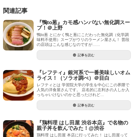
関連記事
『鴨to葱』カモ感ハンパない無化調スー
プ！＠上野
鴨to葱 とにかく鴨と葱にこだわった無化調（化学調
味料不使用）スープがウリのラーメン屋さん！ 普段
の店頭はこんな感じなのですが…...
記事を読む
『レフティ』銀河系で一番美味しいオム
ライス！（ソラオ調べ）＠目白
レフティとは 学習院大学の学生を中心にこの界隈で
人気の洋食屋さんです。 店名的に左利きの人しか入
っちゃいけないのかと思ったけれど...
記事を読む
『鶏料理 はし田屋 渋谷本店』で名物の
親子丼を飲んでみた！@渋谷
鶏料理 はし田屋 本店に行ってみた！ はし田屋って