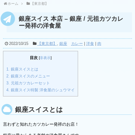
ホーム
【東京都】
銀座スイス 本店 – 銀座 / 元祖カツカレ
ー発祥の洋食屋
2022/10/15
【東京都】
,
銀座
カレー
|
洋食
|
肉
目次
[
非表示
]
1.
銀座スイスとは
2.
銀座スイスのメニュー
3.
元祖カツカレーセット
4.
銀座スイス特製 洋食屋のシュウマイ
銀座スイスとは
言わずと知れたカツカレー発祥のお店！