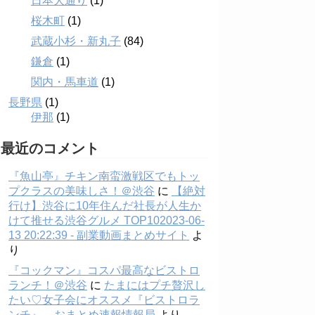
日本大通り
(1)
桜木町
(1)
武蔵小杉・新丸子
(84)
鎌倉
(1)
関内・馬車道
(1)
長野県
(1)
伊那
(1)
最近のコメント
『魚山亭』チキン南蛮激戦区でもトッ
プクラスの美味しさ！＠渋谷
に
【絶対
行け】渋谷に10年住んだ社長が人生か
けて推せる渋谷グルメ TOP102023-06-
13 20:22:39 - 副業動画まとめサイト
よ
り
『コックマン』コスパ最高なビストロ
ランチ！＠渋谷
に
たまにはプチ贅沢し
たい♡女子会にオススメ『ビストロラ
ンチ』 – おまとめ速報情報局
より