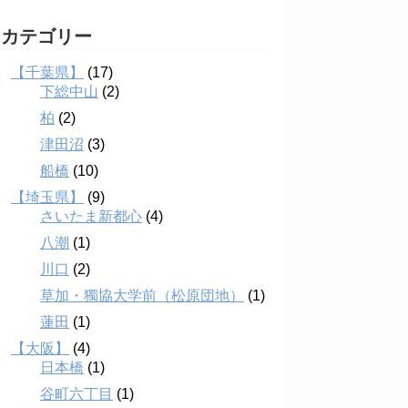
カテゴリー
【千葉県】
(17)
下総中山
(2)
柏
(2)
津田沼
(3)
船橋
(10)
【埼玉県】
(9)
さいたま新都心
(4)
八潮
(1)
川口
(2)
草加・獨協大学前（松原団地）
(1)
蓮田
(1)
【大阪】
(4)
日本橋
(1)
谷町六丁目
(1)