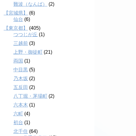
難波（なんば）
(2)
【宮城県】
(6)
仙台
(6)
【東京都】
(405)
つつじが丘
(1)
三越前
(3)
上野・御徒町
(21)
両国
(1)
中目黒
(5)
乃木坂
(2)
五反田
(2)
八丁堀・茅場町
(2)
六本木
(1)
六町
(4)
初台
(1)
北千住
(64)