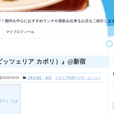
で！都内を中心におすすめランチや昼飲み出来るお店をご紹介しま
マイプロフィール
LI（ピッツェリア カポリ）』@新宿
2019/10/29
【東京都】
,
新宿
イタリア料理
|
ピザ・ピッツァ
 カポリ）とは