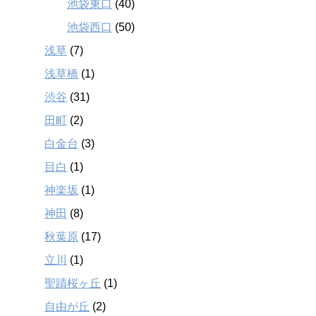
池袋東口
(40)
池袋西口
(50)
浅草
(7)
浅草橋
(1)
渋谷
(31)
田町
(2)
白金台
(3)
目白
(1)
神楽坂
(1)
神田
(8)
秋葉原
(17)
立川
(1)
聖蹟桜ヶ丘
(1)
自由が丘
(2)