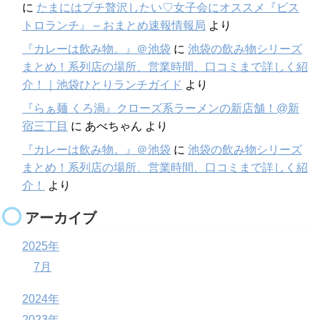
に
たまにはプチ贅沢したい♡女子会にオススメ『ビス
トロランチ』 – おまとめ速報情報局
より
『カレーは飲み物。』＠池袋
に
池袋の飲み物シリーズ
まとめ！系列店の場所、営業時間、口コミまで詳しく紹
介！｜池袋ひとりランチガイド
より
『らぁ麺 くろ渦』クローズ系ラーメンの新店舗！@新
宿三丁目
に
あべちゃん
より
『カレーは飲み物。』＠池袋
に
池袋の飲み物シリーズ
まとめ！系列店の場所、営業時間、口コミまで詳しく紹
介！
より
アーカイブ
2025年
7月
2024年
2023年