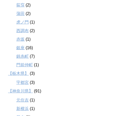
荻窪
(2)
蒲田
(2)
虎ノ門
(1)
西調布
(2)
赤坂
(1)
銀座
(16)
錦糸町
(7)
門前仲町
(1)
【栃木県】
(3)
宇都宮
(3)
【神奈川県】
(91)
元住吉
(1)
新横浜
(1)