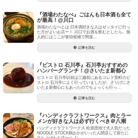
『酒場わたなべ』ごはんも日本酒も全て
が最高！@川口
酒場わたなべとは 日本酒好きな人はゼッタイに行っ
た方がよいお店ー！ 川口でお酒を飲むとしたら、個
人的にはここが筆頭候補で間違...
記事を読む
『ビストロ 石川亭』石川亭おすすめの
ハンバーグランチ！@さいたま新都心
ビストロ 石川亭以前は三越前にあるコレド室町のビ
ストロ 石川亭によく行っていましたが、さりげにさ
いたま新都心にもあったのでちょっくら行っ...
記事を読む
『ハンディクラフトワークス』肉とラー
メンが好きな人は必ず行くべき＠八潮
ハンディクラフトワークス 松原団地で大人気だった
NOODLE STOCK鶴おかがいったん閉店して新たに
立ち上げたお店ー！ お...