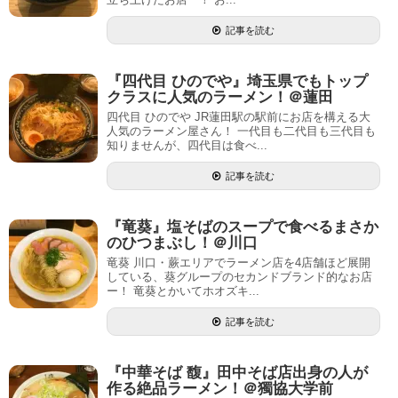
記事を読む
『四代目 ひのでや』埼玉県でもトップ
クラスに人気のラーメン！＠蓮田
四代目 ひのでや JR蓮田駅の駅前にお店を構える大
人気のラーメン屋さん！ 一代目も二代目も三代目も
知りませんが、四代目は食べ...
記事を読む
『竜葵』塩そばのスープで食べるまさか
のひつまぶし！＠川口
竜葵 川口・蕨エリアでラーメン店を4店舗ほど展開
している、葵グループのセカンドブランド的なお店
ー！ 竜葵とかいてホオズキ...
記事を読む
『中華そば 馥』田中そば店出身の人が
作る絶品ラーメン！＠獨協大学前