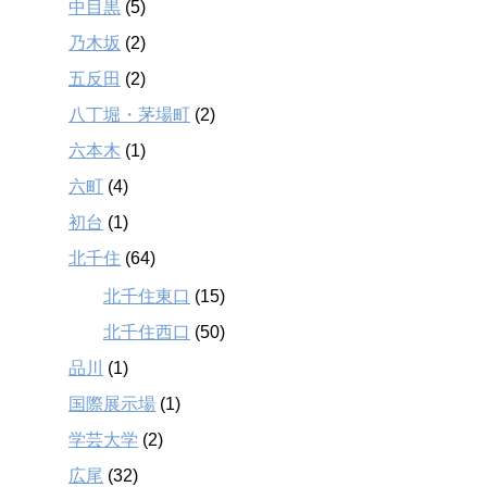
中目黒
(5)
乃木坂
(2)
五反田
(2)
八丁堀・茅場町
(2)
六本木
(1)
六町
(4)
初台
(1)
北千住
(64)
北千住東口
(15)
北千住西口
(50)
品川
(1)
国際展示場
(1)
学芸大学
(2)
広尾
(32)