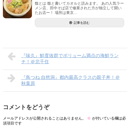
馥とは 馥と書いてカオルと読みます。 あの人気ラー
メン店、田中そば店で修業された方が独立して開い
たお店ー！ 場所は東京...
記事を読む
『味久』鮮度抜群でボリューム満点の海鮮ラン
チ！＠北千住
『鳥つね 自然洞』都内最高クラスの親子丼！＠
秋葉原
コメントをどうぞ
メールアドレスが公開されることはありません。
※
が付いている欄は必
須項目です