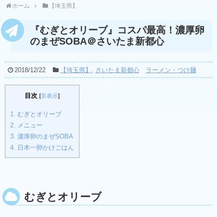
ホーム
【埼玉県】
『むぎとオリーブ』コスパ最高！濃厚卵
のまぜSOBA＠さいたま新都心
2018/12/22
【埼玉県】
,
さいたま新都心
ラーメン・つけ麺
目次
[
非表示
]
1.
むぎとオリーブ
2.
メニュー
3.
濃厚卵のまぜSOBA
4.
日本一卵かけごはん
むぎとオリーブ