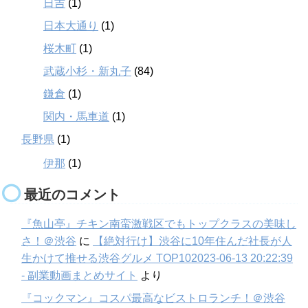
日吉
(1)
日本大通り
(1)
桜木町
(1)
武蔵小杉・新丸子
(84)
鎌倉
(1)
関内・馬車道
(1)
長野県
(1)
伊那
(1)
最近のコメント
『魚山亭』チキン南蛮激戦区でもトップクラスの美味し
さ！＠渋谷
に
【絶対行け】渋谷に10年住んだ社長が人
生かけて推せる渋谷グルメ TOP102023-06-13 20:22:39
- 副業動画まとめサイト
より
『コックマン』コスパ最高なビストロランチ！＠渋谷