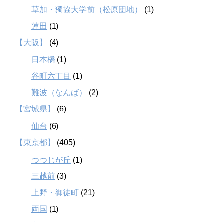
草加・獨協大学前（松原団地）
(1)
蓮田
(1)
【大阪】
(4)
日本橋
(1)
谷町六丁目
(1)
難波（なんば）
(2)
【宮城県】
(6)
仙台
(6)
【東京都】
(405)
つつじが丘
(1)
三越前
(3)
上野・御徒町
(21)
両国
(1)