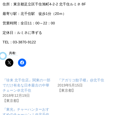
住所：東京都足立区千住旭町4‐2‐2 北千住ルミネ 8F
最寄り駅：北千住駅 徒歩1分（20ｍ）
営業時間：全日11：00～22：00
定休日：ルミネに準ずる
TEL：03‐3870‐9122
共有:
『珍来 北千住店』関東の一部
『アガリコ餃子楼』@北千住
でだけ有名な日本最古の中華
2019年5月15日
チェーン＠北千住
【東京都】
2018年12月19日
【東京都】
『東光』チャーハンターおす
すめのチャーハン！＠北千住