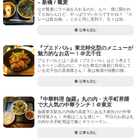
– 新橋 / 蕎麦
なぜ蕎麦にラー油を入れるのか。んー、僕に聞かれ
ても知らんけど。やっぱウマいからですかね？ 『カ
レーは飲み物。』とかと同じ系列で、元々は池...
記事を読む
『プエドバル』東北特化型のメニューが
魅力的なお店ー！＠北千住
プエドバルとは！店名（プエドバル）はどう考えて
もスペイン語なのに、ナゼか東北の食材に特化して
いる北千住の居酒屋さん！ 夜は梅酒や焼酎の種...
記事を読む
『中華料理 伽羅』丸の内・大手町界隈
で大人気の中華ランチ！＠東京
伽羅東京駅丸の内側の高架下にある大衆向けの中華
料理屋さん！ 外観はこんな感じー。 平日のお昼は丸
の内や大手町周辺で働くサラリーマン...
記事を読む