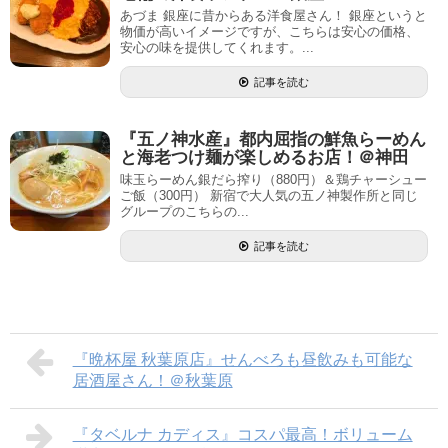
あづま 銀座に昔からある洋食屋さん！ 銀座というと
物価が高いイメージですが、こちらは安心の価格、
安心の味を提供してくれます。...
記事を読む
『五ノ神水産』都内屈指の鮮魚らーめん
と海老つけ麺が楽しめるお店！＠神田
味玉らーめん銀だら搾り（880円）＆鶏チャーシュー
ご飯（300円） 新宿で大人気の五ノ神製作所と同じ
グループのこちらの...
記事を読む
『晩杯屋 秋葉原店』せんべろも昼飲みも可能な
居酒屋さん！＠秋葉原
『タベルナ カディス』コスパ最高！ボリューム