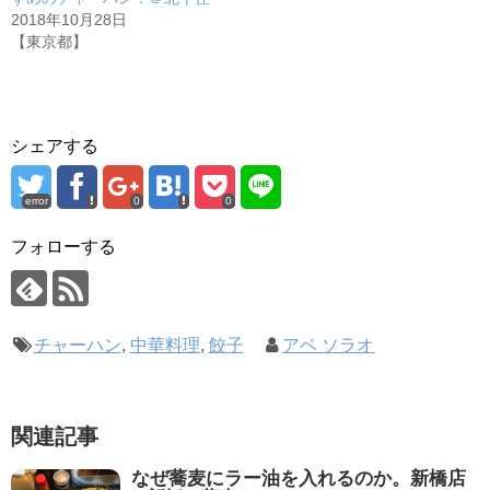
2018年10月28日
【東京都】
シェアする
error
0
0
フォローする
チャーハン
,
中華料理
,
餃子
アベ ソラオ
関連記事
なぜ蕎麦にラー油を入れるのか。新橋店