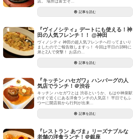
店。 場所は富士そ...
記事を読む
『ヴィノシティ』デートにも使える！神
田の人気フレンチ！！ @神田
ヴィノシティ 神田の超人気フレンチへ行ってまいり
ましたのでご報告致しますっ！ 今回は平日の18時に
弟と2人で突撃！ お店の...
記事を読む
『キッチン ハセガワ』ハンバーグの人
気店でランチ！＠渋谷
キッチン ハセガワとは 渋谷というか、もはや神泉駅
のすぐ近くにある洋食ランチの人気店！ 平日でもふ
つーに開店前から行列が出来...
記事を読む
『レストラン あづま』リーズナブルな
老舗の洋食ランチ！＠銀座