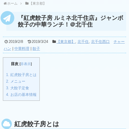
ホーム
【東京都】
『紅虎餃子房 ルミネ北千住店』ジャンボ
餃子の中華ランチ！＠北千住
2019/2/8
2019/3/24
【東京都】
,
北千住
,
北千住西口
チャー
ハン
|
中華料理
|
餃子
目次
[
非表示
]
1.
紅虎餃子房とは
2.
メニュー
3.
大餃子定食
4.
お店の基本情報
紅虎餃子房とは