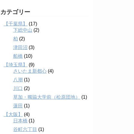
カテゴリー
【千葉県】
(17)
下総中山
(2)
柏
(2)
津田沼
(3)
船橋
(10)
【埼玉県】
(9)
さいたま新都心
(4)
八潮
(1)
川口
(2)
草加・獨協大学前（松原団地）
(1)
蓮田
(1)
【大阪】
(4)
日本橋
(1)
谷町六丁目
(1)