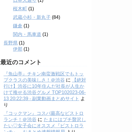
日本大通り
(1)
桜木町
(1)
武蔵小杉・新丸子
(84)
鎌倉
(1)
関内・馬車道
(1)
長野県
(1)
伊那
(1)
最近のコメント
『魚山亭』チキン南蛮激戦区でもトッ
プクラスの美味しさ！＠渋谷
に
【絶対
行け】渋谷に10年住んだ社長が人生か
けて推せる渋谷グルメ TOP102023-06-
13 20:22:39 - 副業動画まとめサイト
よ
り
『コックマン』コスパ最高なビストロ
ランチ！＠渋谷
に
たまにはプチ贅沢し
たい♡女子会にオススメ『ビストロラ
ンチ』 – おまとめ速報情報局
より