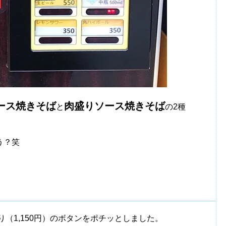
ース焼きそば
肉盛りソース焼きそば
と
の2種
う？笑
（1,150円）のボタンをポチッとしました。