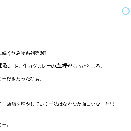
に続く飲み物系列第3弾！
ばる。
五坪
や、牛カツカレーの
があったところ。
こー好きだったなぁ。
て、店舗を増やしていく手法はなかなか面白いなーと思
じー。