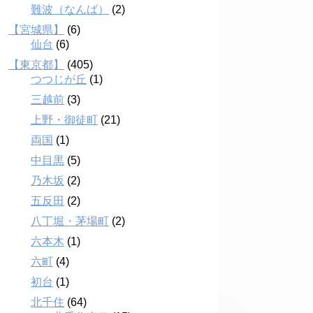
難波（なんば）
(2)
【宮城県】
(6)
仙台
(6)
【東京都】
(405)
つつじが丘
(1)
三越前
(3)
上野・御徒町
(21)
両国
(1)
中目黒
(5)
乃木坂
(2)
五反田
(2)
八丁堀・茅場町
(2)
六本木
(1)
六町
(4)
初台
(1)
北千住
(64)