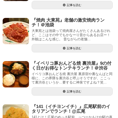
記事を読む
『焼肉 大東苑』老舗の激安焼肉ラン
チ！＠池袋
大東苑とは池袋って焼肉屋さんがたくさんあるけれ
ど、ここはその中でもかなーり昔からあるお店ー！
外観はこんな感じ。 昔ながらの老舗...
記事を読む
『イベリコ豚おんどる焼 裏渋屋』9の付
く日がお得なトンテキランチ！＠渋谷
イベリコ豚おんどる焼 裏渋屋 裏原宿や裏なんばと同
様に、この界隈を裏渋谷と呼ぶそうですが、ここっ
て裏渋谷というか…要するに神泉ですよね？笑...
記事を読む
『141（イチヨンイチ）』広尾駅前のイ
タリアンでランチ！@広尾
141とは！広尾のめっさ駅前…っつーかもはや駅の真