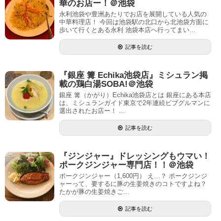
華のお店ー！＠池袋
永利池袋や豊洲あたりでお店を展開している人気の
中華料理店！ 今回は池袋駅の北口から北池袋方面に
歩いて行くとある永利 池袋本店へ行ってまい...
記事を読む
『銀座 篝 Echika池袋店』ミシュラン掲
載の鶏白湯SOBA!＠池袋
銀座 篝（かがり）Echika池袋店とは 銀座にある本店
は、ミシュランガイド東京で2年連続ビブグルマンに
選出されたお店ー！ ...
記事を読む
『ジンジャー』ドレッシングもウマい！
ポークジンジャー専門店！！＠池袋
ポークジンジャー（1,600円） え…？ ポークジンジ
ャーって、要するに豚の生姜焼きのコトですよね？
たかが豚の生姜焼きご...
記事を読む