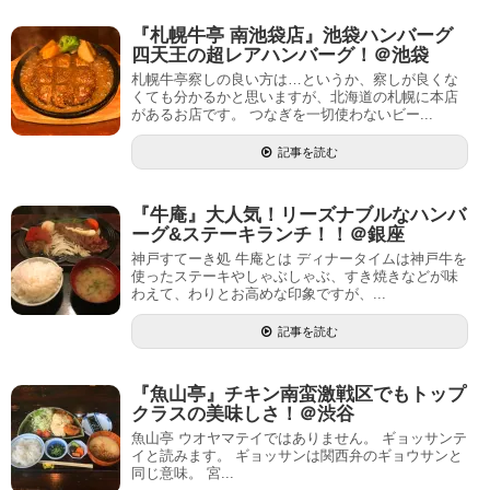
『札幌牛亭 南池袋店』池袋ハンバーグ
四天王の超レアハンバーグ！＠池袋
札幌牛亭察しの良い方は…というか、察しが良くな
くても分かるかと思いますが、北海道の札幌に本店
があるお店です。 つなぎを一切使わないビー...
記事を読む
『牛庵』大人気！リーズナブルなハンバ
ーグ&ステーキランチ！！＠銀座
神戸すてーき処 牛庵とは ディナータイムは神戸牛を
使ったステーキやしゃぶしゃぶ、すき焼きなどが味
わえて、わりとお高めな印象ですが、...
記事を読む
『魚山亭』チキン南蛮激戦区でもトップ
クラスの美味しさ！＠渋谷
魚山亭 ウオヤマテイではありません。 ギョッサンテ
イと読みます。 ギョッサンは関西弁のギョウサンと
同じ意味。 宮...