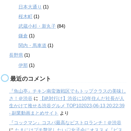
日本大通り
(1)
桜木町
(1)
武蔵小杉・新丸子
(84)
鎌倉
(1)
関内・馬車道
(1)
長野県
(1)
伊那
(1)
最近のコメント
『魚山亭』チキン南蛮激戦区でもトップクラスの美味し
さ！＠渋谷
に
【絶対行け】渋谷に10年住んだ社長が人
生かけて推せる渋谷グルメ TOP102023-06-13 20:22:39
- 副業動画まとめサイト
より
『コックマン』コスパ最高なビストロランチ！＠渋谷
に
たまにはプチ贅沢したい♡女子会にオススメ『ビス