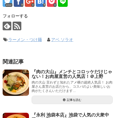
error
0
0
フォローする
ラーメン・つけ麺
アベ ソラオ
関連記事
『肉の大山』メンチとコロッケだけじゃ
ない！お肉屋直営の人気店！＠上野
肉の大山 言わずと知れたアメ横の超絶人気店！ お肉
屋さん直営のお店だから、コスパのよい美味しいお
肉がたくさんいただけます...
記事を読む
『永利 池袋本店』池袋で人気の大衆中