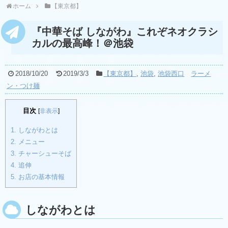
ホーム
【東京都】
『中華そば しながわ』これぞネオクラシ
カルの最高峰！＠池袋
2018/10/20
2019/3/3
【東京都】
,
池袋
,
池袋西口
ラーメ
ン・つけ麺
目次
[
非表示
]
1.
しながわとは
2.
メニュー
3.
チャーシューそば
4.
追伸
5.
お店の基本情報
しながわとは