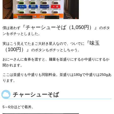
『チャーシューそば（1,050円）』
僕は迷わず
のボタ
ンをポチッとしました。
『味玉
実はこう見えてたまご大好き星人なので、ついでに
（100円）』
のボタンもポチッとしちゃう。
おにーさんに食券を渡すと、麺量を並盛りにするか中盛りにするか
聞かれます。
ここは並盛りも中盛りも同額料金。並盛りは180gで中盛りは250gあ
ります。
チャーシューそば
5～6分ほどで着丼。