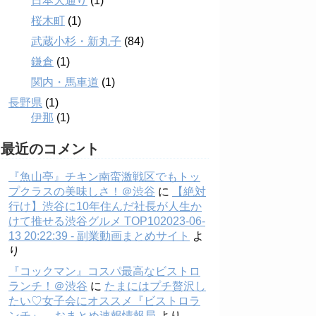
日本大通り
(1)
桜木町
(1)
武蔵小杉・新丸子
(84)
鎌倉
(1)
関内・馬車道
(1)
長野県
(1)
伊那
(1)
最近のコメント
『魚山亭』チキン南蛮激戦区でもトッ
プクラスの美味しさ！＠渋谷
に
【絶対
行け】渋谷に10年住んだ社長が人生か
けて推せる渋谷グルメ TOP102023-06-
13 20:22:39 - 副業動画まとめサイト
よ
り
『コックマン』コスパ最高なビストロ
ランチ！＠渋谷
に
たまにはプチ贅沢し
たい♡女子会にオススメ『ビストロラ
ンチ』 – おまとめ速報情報局
より