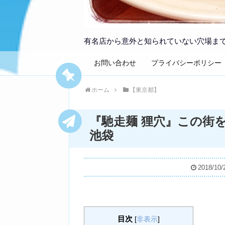
有名店から意外と知られていない穴場ま
お問い合わせ
プライバシーポリシー
ホーム
【東京都】
『馳走麺 狸穴』この街
池袋
2018/10/
目次
[
非表示
]