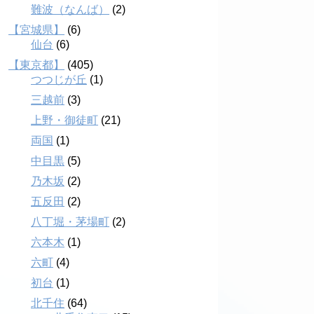
難波（なんば）
(2)
【宮城県】
(6)
仙台
(6)
【東京都】
(405)
つつじが丘
(1)
三越前
(3)
上野・御徒町
(21)
両国
(1)
中目黒
(5)
乃木坂
(2)
五反田
(2)
八丁堀・茅場町
(2)
六本木
(1)
六町
(4)
初台
(1)
北千住
(64)