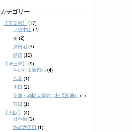
カテゴリー
【千葉県】
(17)
下総中山
(2)
柏
(2)
津田沼
(3)
船橋
(10)
【埼玉県】
(9)
さいたま新都心
(4)
八潮
(1)
川口
(2)
草加・獨協大学前（松原団地）
(1)
蓮田
(1)
【大阪】
(4)
日本橋
(1)
谷町六丁目
(1)