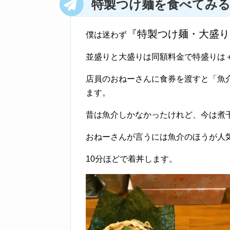
特製つけ麺
を食べてみ
『特製つけ麺・大盛り
僕は迷わず
並盛りと大盛りは同額料金で特盛りは＋
店員のおねーさんに食券を渡すと「魚
ます。
昔は魚介しかなかったけれど、今は煮
おねーさんが言うには魚介のほうが人
10分ほどで着丼します。