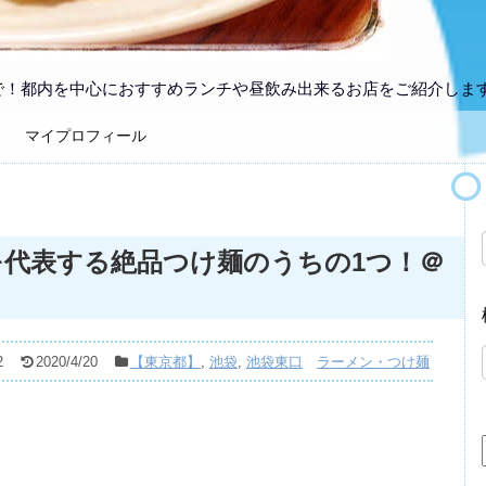
で！都内を中心におすすめランチや昼飲み出来るお店をご紹介しま
マイプロフィール
を代表する絶品つけ麺のうちの1つ！＠
2
2020/4/20
【東京都】
,
池袋
,
池袋東口
ラーメン・つけ麺