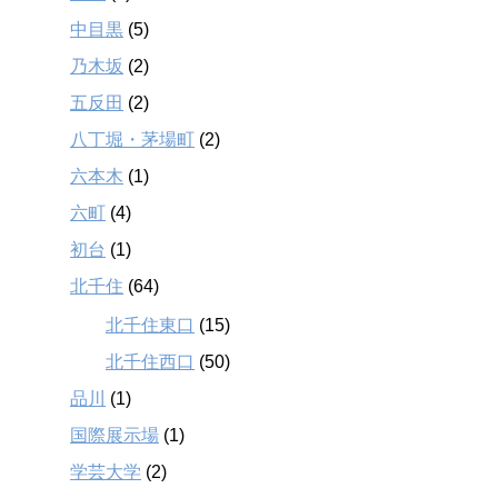
中目黒
(5)
乃木坂
(2)
五反田
(2)
八丁堀・茅場町
(2)
六本木
(1)
六町
(4)
初台
(1)
北千住
(64)
北千住東口
(15)
北千住西口
(50)
品川
(1)
国際展示場
(1)
学芸大学
(2)