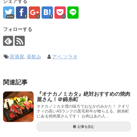
シェアする
error
0
0
フォローする
居酒屋
,
昼飲み
アベ ソラオ
関連記事
『オナカノミカタ』絶対おすすめの焼肉
屋さん！＠錦糸町
オナカノミカタ僕の味方でおなかのみかた！ クオリ
ティの高いA5ランクの黒毛和牛が喰らえる、錦糸町
にある焼肉屋さんです！ お肉はあの人...
記事を読む