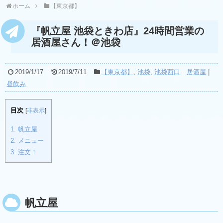
ホーム
【東京都】
『帆立屋 池袋ときわ店』24時間営業の
居酒屋さん！＠池袋
2019/1/17
2019/7/11
【東京都】
,
池袋
,
池袋西口
居酒屋
|
昼飲み
目次
[
非表示
]
1.
帆立屋
2.
メニュー
3.
注文！
帆立屋