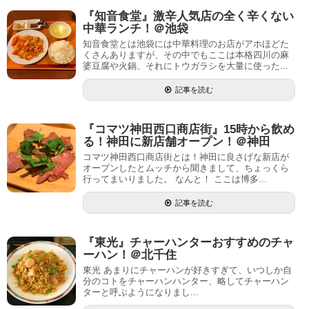
『知音食堂』激辛人気店の全く辛くない
中華ランチ！＠池袋
知音食堂とは池袋には中華料理のお店がアホほどた
くさんありますが、その中でもここは本格四川の麻
婆豆腐や火鍋、それにトウガラシを大量に使った...
記事を読む
『コマツ神田西口商店街』15時から飲め
る！神田に新店舗オープン！＠神田
コマツ神田西口商店街とは！神田に良さげな新店が
オープンしたとムッチから聞きまして、ちょっくら
行ってまいりました。 なんと！ ここは博多...
記事を読む
『東光』チャーハンターおすすめのチャ
ーハン！＠北千住
東光 あまりにチャーハンが好きすぎて、いつしか自
分のコトをチャーハンハンター、略してチャーハン
ターと呼ぶようになりまし...