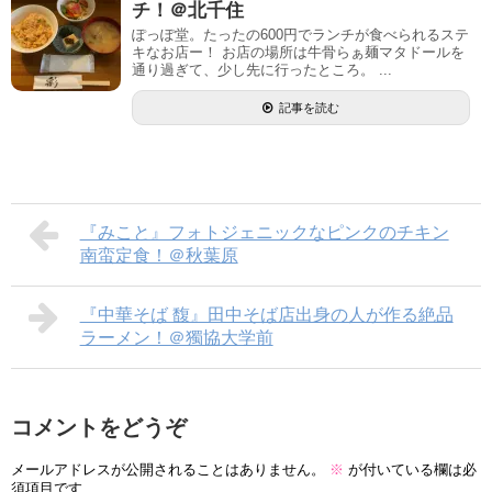
チ！＠北千住
ぽっぽ堂。たったの600円でランチが食べられるステ
キなお店ー！ お店の場所は牛骨らぁ麺マタドールを
通り過ぎて、少し先に行ったところ。 ...
記事を読む
『みこと』フォトジェニックなピンクのチキン
南蛮定食！＠秋葉原
『中華そば 馥』田中そば店出身の人が作る絶品
ラーメン！＠獨協大学前
コメントをどうぞ
メールアドレスが公開されることはありません。
※
が付いている欄は必
須項目です