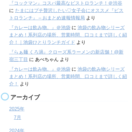
『コックマン』コスパ最高なビストロランチ！＠渋谷
に
たまにはプチ贅沢したい♡女子会にオススメ『ビス
トロランチ』 – おまとめ速報情報局
より
『カレーは飲み物。』＠池袋
に
池袋の飲み物シリーズ
まとめ！系列店の場所、営業時間、口コミまで詳しく紹
介！｜池袋ひとりランチガイド
より
『らぁ麺 くろ渦』クローズ系ラーメンの新店舗！@新
宿三丁目
に
あべちゃん
より
『カレーは飲み物。』＠池袋
に
池袋の飲み物シリーズ
まとめ！系列店の場所、営業時間、口コミまで詳しく紹
介！
より
アーカイブ
2025年
7月
2024年