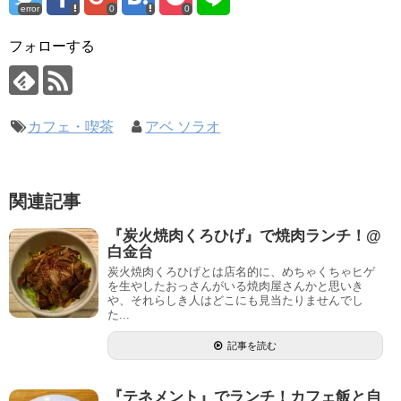
error
0
0
フォローする
カフェ・喫茶
アベ ソラオ
関連記事
『炭火焼肉くろひげ』で焼肉ランチ！@
白金台
炭火焼肉くろひげとは店名的に、めちゃくちゃヒゲ
を生やしたおっさんがいる焼肉屋さんかと思いき
や、それらしき人はどこにも見当たりませんでし
た...
記事を読む
『テネメント』でランチ！カフェ飯と自