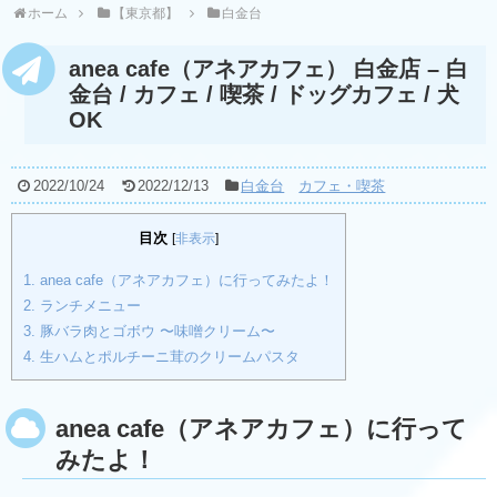
ホーム
【東京都】
白金台
anea cafe（アネアカフェ） 白金店 – 白
金台 / カフェ / 喫茶 / ドッグカフェ / 犬
OK
2022/10/24
2022/12/13
白金台
カフェ・喫茶
目次
[
非表示
]
1.
anea cafe（アネアカフェ）に行ってみたよ！
2.
ランチメニュー
3.
豚バラ肉とゴボウ 〜味噌クリーム〜
4.
生ハムとポルチーニ茸のクリームパスタ
anea cafe（アネアカフェ）に行って
みたよ！