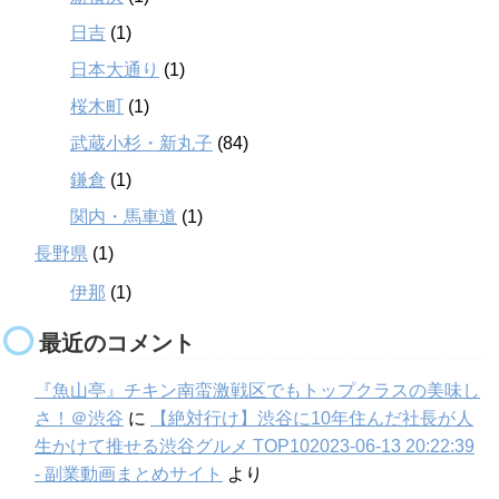
日吉
(1)
日本大通り
(1)
桜木町
(1)
武蔵小杉・新丸子
(84)
鎌倉
(1)
関内・馬車道
(1)
長野県
(1)
伊那
(1)
最近のコメント
『魚山亭』チキン南蛮激戦区でもトップクラスの美味し
さ！＠渋谷
に
【絶対行け】渋谷に10年住んだ社長が人
生かけて推せる渋谷グルメ TOP102023-06-13 20:22:39
- 副業動画まとめサイト
より