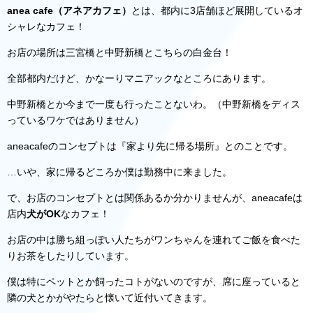
anea cafe（アネアカフェ）
とは、都内に3店舗ほど展開しているオ
シャレなカフェ！
お店の場所は三宮橋と中野新橋とこちらの白金台！
全部都内だけど、かなーりマニアックなところにあります。
中野新橋とか今まで一度も行ったことないわ。（中野新橋をディス
っているワケではありません）
aneacafeのコンセプトは『家より先に帰る場所』とのことです。
…いや、家に帰るどころか僕は勤務中に来ました。
で、お店のコンセプトとは関係あるか分かりませんが、aneacafeは
店内
犬がOK
なカフェ！
お店の中は勝ち組っぽい人たちがワンちゃんを連れてご飯を食べた
りお茶をしたりしています。
僕は特にペットとか飼ったコトがないのですが、席に座っていると
隣の犬とかがやたらと懐いて近付いてきます。