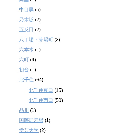
中目黒
(5)
乃木坂
(2)
五反田
(2)
八丁堀・茅場町
(2)
六本木
(1)
六町
(4)
初台
(1)
北千住
(64)
北千住東口
(15)
北千住西口
(50)
品川
(1)
国際展示場
(1)
学芸大学
(2)