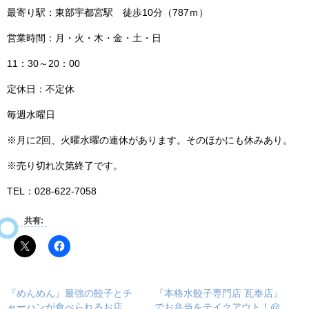
最寄り駅：東部宇都宮駅 徒歩10分（787ｍ）
営業時間：月・火・木・金・土・日
11：30～20：00
定休日：不定休
毎週水曜日
※月に2回、火曜水曜の連休があります。そのほかにも休みあり。
※売り切れ次第終了です。
TEL：028‐622‐7058
共有:
『めんめん』最強の餃子とチ
『本格水餃子専門店 瓦奉店』
ャーハンが食べられるお店
でお弁当をテイクアウト！@