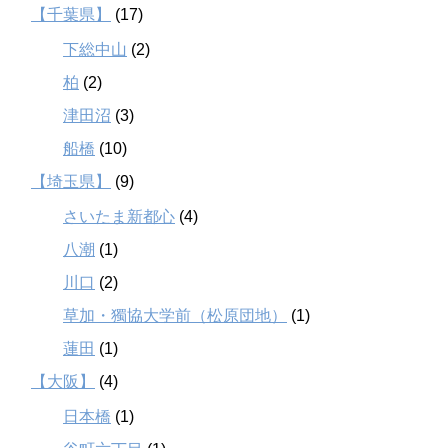
【千葉県】
(17)
下総中山
(2)
柏
(2)
津田沼
(3)
船橋
(10)
【埼玉県】
(9)
さいたま新都心
(4)
八潮
(1)
川口
(2)
草加・獨協大学前（松原団地）
(1)
蓮田
(1)
【大阪】
(4)
日本橋
(1)