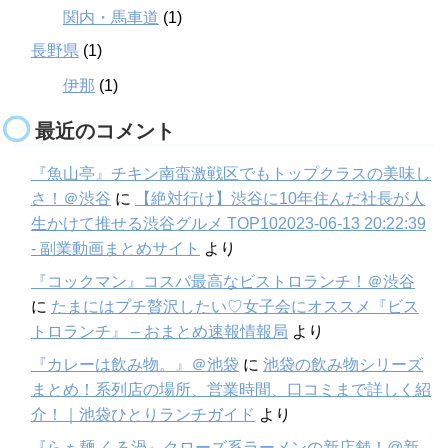
関内・馬車道
(1)
長野県
(1)
伊那
(1)
最近のコメント
『魚山亭』チキン南蛮激戦区でもトップクラスの美味し
さ！＠渋谷
に
【絶対行け】渋谷に10年住んだ社長が人
生かけて推せる渋谷グルメ TOP102023-06-13 20:22:39
- 副業動画まとめサイト
より
『コックマン』コスパ最高なビストロランチ！＠渋谷
に
たまにはプチ贅沢したい♡女子会にオススメ『ビス
トロランチ』 – おまとめ速報情報局
より
『カレーは飲み物。』＠池袋
に
池袋の飲み物シリーズ
まとめ！系列店の場所、営業時間、口コミまで詳しく紹
介！｜池袋ひとりランチガイド
より
『らぁ麺 くろ渦』クローズ系ラーメンの新店舗！@新