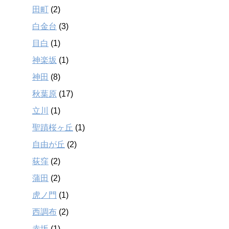
田町
(2)
白金台
(3)
目白
(1)
神楽坂
(1)
神田
(8)
秋葉原
(17)
立川
(1)
聖蹟桜ヶ丘
(1)
自由が丘
(2)
荻窪
(2)
蒲田
(2)
虎ノ門
(1)
西調布
(2)
赤坂
(1)