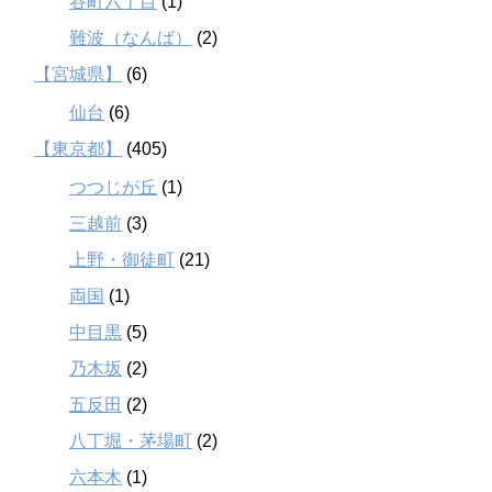
谷町六丁目
(1)
難波（なんば）
(2)
【宮城県】
(6)
仙台
(6)
【東京都】
(405)
つつじが丘
(1)
三越前
(3)
上野・御徒町
(21)
両国
(1)
中目黒
(5)
乃木坂
(2)
五反田
(2)
八丁堀・茅場町
(2)
六本木
(1)