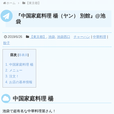
ホーム
【東京都】
『中国家庭料理 楊（ヤン） 別館』@池
袋
2019/6/26
【東京都】
,
池袋
,
池袋西口
チャーハン
|
中華料理
|
餃子
目次
[
非表示
]
1.
中国家庭料理 楊
2.
メニュー
3.
注文！
4.
お店の基本情報
中国家庭料理 楊
池袋で超有名な中華料理屋さん！