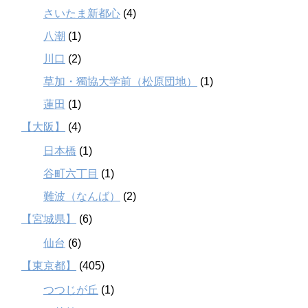
さいたま新都心
(4)
八潮
(1)
川口
(2)
草加・獨協大学前（松原団地）
(1)
蓮田
(1)
【大阪】
(4)
日本橋
(1)
谷町六丁目
(1)
難波（なんば）
(2)
【宮城県】
(6)
仙台
(6)
【東京都】
(405)
つつじが丘
(1)