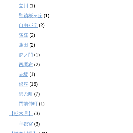
立川
(1)
聖蹟桜ヶ丘
(1)
自由が丘
(2)
荻窪
(2)
蒲田
(2)
虎ノ門
(1)
西調布
(2)
赤坂
(1)
銀座
(16)
錦糸町
(7)
門前仲町
(1)
【栃木県】
(3)
宇都宮
(3)