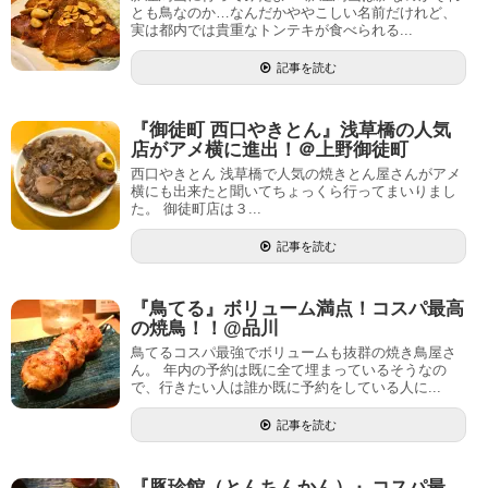
とも鳥なのか…なんだかややこしい名前だけれど、
実は都内では貴重なトンテキが食べられる...
記事を読む
『御徒町 西口やきとん』浅草橋の人気
店がアメ横に進出！＠上野御徒町
西口やきとん 浅草橋で人気の焼きとん屋さんがアメ
横にも出来たと聞いてちょっくら行ってまいりまし
た。 御徒町店は３...
記事を読む
『鳥てる』ボリューム満点！コスパ最高
の焼鳥！！@品川
鳥てるコスパ最強でボリュームも抜群の焼き鳥屋さ
ん。 年内の予約は既に全て埋まっているそうなの
で、行きたい人は誰か既に予約をしている人に...
記事を読む
『豚珍館（とんちんかん）』コスパ最