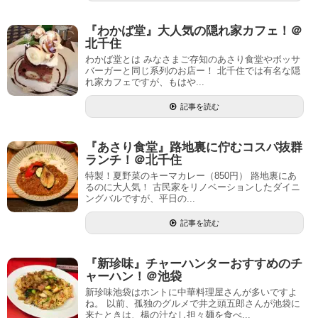
『わかば堂』大人気の隠れ家カフェ！＠
北千住
わかば堂とは みなさまご存知のあさり食堂やボッサ
バーガーと同じ系列のお店ー！ 北千住では有名な隠
れ家カフェですが、もはや...
記事を読む
『あさり食堂』路地裏に佇むコスパ抜群
ランチ！＠北千住
特製！夏野菜のキーマカレー（850円） 路地裏にあ
るのに大人気！ 古民家をリノベーションしたダイニ
ングバルですが、平日の...
記事を読む
『新珍味』チャーハンターおすすめのチ
ャーハン！＠池袋
新珍味池袋はホントに中華料理屋さんが多いですよ
ね。 以前、孤独のグルメで井之頭五郎さんが池袋に
来たときは、楊の汁なし担々麺を食べ...