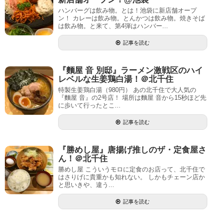
ハンバーグは飲み物。とは！池袋に新店舗オープ
ン！ カレーは飲み物。とんかつは飲み物。焼きそば
は飲み物。と来て、第4弾はハンバー...
記事を読む
『麵屋 音 別邸』ラーメン激戦区のハイ
レベルな生姜鶏白湯！＠北千住
特製生姜鶏白湯（980円） あの北千住で大人気の
『麵屋 音』の2号店！ 場所は麵屋 音から15秒ほど先
に歩いて行ったとこ...
記事を読む
『勝めし屋』唐揚げ推しのザ・定食屋さ
ん！＠北千住
勝めし屋 こういうモロに定食のお店って、北千住で
はさりげに貴重かも知れない。 しかもチェーン店か
と思いきや、違う...
記事を読む