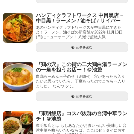
ハンディクラフトワークス 中目黒店 –
中目黒 / ラーメン / 油そば / サイバー
あのハンディクラフトワークスが中目黒にできた
よ！ラーメン、油そばの新店舗が2022年11月13日
(日)にニューオープン！ 八潮で超絶人気...
記事を読む
『鶏の穴』この街の二大鶏白湯ラーメン
の一角を担うお店ー！＠池袋
白鶏らーめん玉子のせ（840円） 穴があったら入り
たいと思っていたら、丁度あったのでこちらへ入り
ました。 なんつって。 ...
記事を読む
『東明飯店』コスパ抜群の台湾中華ラン
チ！＠池袋
東明飯店とは もしあなたがお腹いっぱい美味しい台
湾中華を喰らいたいならば、ここはゼッタイにおす