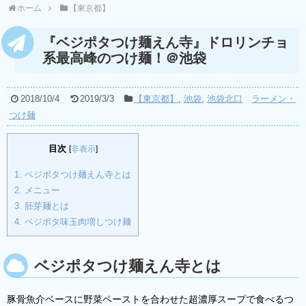
ホーム
【東京都】
『ベジポタつけ麺えん寺』ドロリンチョ
系最高峰のつけ麺！＠池袋
2018/10/4
2019/3/3
【東京都】
,
池袋
,
池袋北口
ラーメン・
つけ麺
目次
[
非表示
]
1.
ベジポタつけ麺えん寺とは
2.
メニュー
3.
胚芽麺とは
4.
ベジポタ味玉肉増しつけ麺
ベジポタつけ麺えん寺とは
豚骨魚介ベースに野菜ペーストを合わせた超濃厚スープで食べるつ