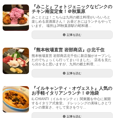
『みこと』フォトジェニックなピンクの
チキン南蛮定食！＠秋葉原
みこととは！こちらは九州の郷土料理がいろいろと
楽しめる居酒屋さん！ お昼どきにはランチもやって
います。 場所はJR秋葉原駅の昭和通...
記事を読む
『熊本牧場直営 岩部商店』@北千住
熊本牧場直営 岩部商店北千住に新店舗がオープンし
たのでちょっくら行ってまいりました。 店名を見た
ら分かると思いますが、九州の郷土料理、...
記事を読む
『イルキャンティ・オヴェスト』人気の
お手軽イタリアンランチ！＠池袋
iL-CHIANTI（イルキャンティ）関東圏を中心に展開
するイタリア式食堂。 ドレッシングの美味しさとワ
インの豊富さ、そして安さをウリ...
記事を読む