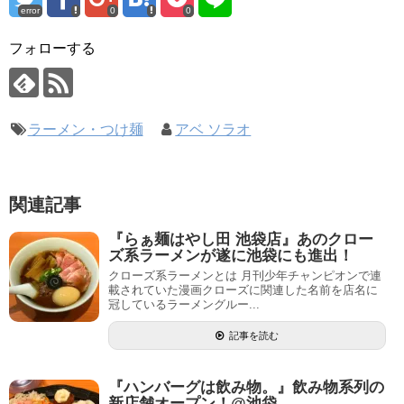
error
0
0
フォローする
ラーメン・つけ麺
アベ ソラオ
関連記事
『らぁ麺はやし田 池袋店』あのクロー
ズ系ラーメンが遂に池袋にも進出！
クローズ系ラーメンとは 月刊少年チャンピオンで連
載されていた漫画クローズに関連した名前を店名に
冠しているラーメングルー...
記事を読む
『ハンバーグは飲み物。』飲み物系列の
新店舗オープン！@池袋