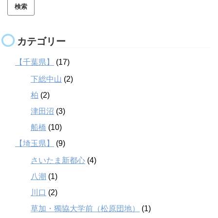
カテゴリー
【千葉県】
(17)
下総中山
(2)
柏
(2)
津田沼
(3)
船橋
(10)
【埼玉県】
(9)
さいたま新都心
(4)
八潮
(1)
川口
(2)
草加・獨協大学前（松原団地）
(1)