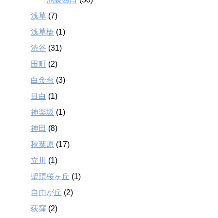
浅草
(7)
浅草橋
(1)
渋谷
(31)
田町
(2)
白金台
(3)
目白
(1)
神楽坂
(1)
神田
(8)
秋葉原
(17)
立川
(1)
聖蹟桜ヶ丘
(1)
自由が丘
(2)
荻窪
(2)