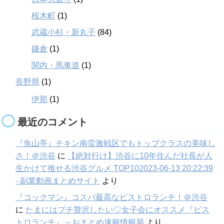
桜木町
(1)
武蔵小杉・新丸子
(84)
鎌倉
(1)
関内・馬車道
(1)
長野県
(1)
伊那
(1)
最近のコメント
『魚山亭』チキン南蛮激戦区でもトップクラスの美味し
さ！＠渋谷
に
【絶対行け】渋谷に10年住んだ社長が人
生かけて推せる渋谷グルメ TOP102023-06-13 20:22:39
- 副業動画まとめサイト
より
『コックマン』コスパ最高なビストロランチ！＠渋谷
に
たまにはプチ贅沢したい♡女子会にオススメ『ビス
トロランチ』 – おまとめ速報情報局
より