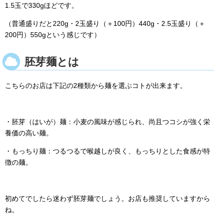
1.5玉で330gほどです。
（普通盛りだと220g・2玉盛り（＋100円）440g・2.5玉盛り（＋
200円）550gという感じです）
胚芽麺とは
こちらのお店は下記の2種類から麺を選ぶコトが出来ます。
・胚芽（はいが）麺：小麦の風味が感じられ、尚且つコシが強く栄
養価の高い麺。
・もっちり麺：つるつるで喉越しが良く、もっちりとした食感が特
徴の麺。
初めてでしたら迷わず胚芽麺でしょう。お店も推奨していますから
ね。