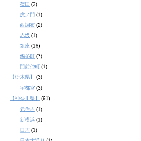
蒲田
(2)
虎ノ門
(1)
西調布
(2)
赤坂
(1)
銀座
(16)
錦糸町
(7)
門前仲町
(1)
【栃木県】
(3)
宇都宮
(3)
【神奈川県】
(91)
元住吉
(1)
新横浜
(1)
日吉
(1)
日本大通り
(1)