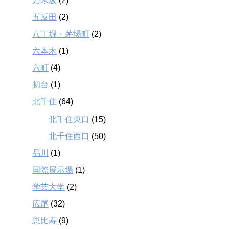
乃木坂
(2)
五反田
(2)
八丁堀・茅場町
(2)
六本木
(1)
六町
(4)
初台
(1)
北千住
(64)
北千住東口
(15)
北千住西口
(50)
品川
(1)
国際展示場
(1)
学芸大学
(2)
広尾
(32)
恵比寿
(9)