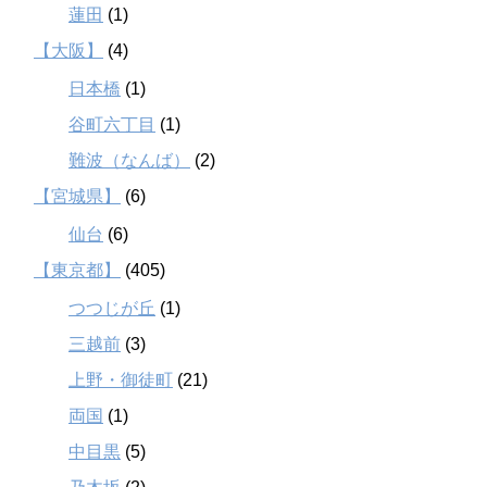
蓮田
(1)
【大阪】
(4)
日本橋
(1)
谷町六丁目
(1)
難波（なんば）
(2)
【宮城県】
(6)
仙台
(6)
【東京都】
(405)
つつじが丘
(1)
三越前
(3)
上野・御徒町
(21)
両国
(1)
中目黒
(5)