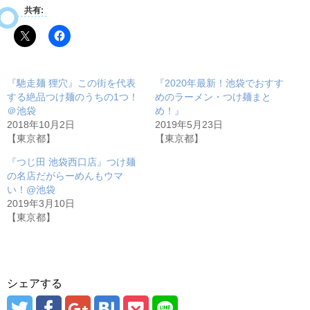
共有:
『馳走麺 狸穴』この街を代表
『2020年最新！池袋でおすす
する絶品つけ麺のうちの1つ！
めのラーメン・つけ麺まと
＠池袋
め！』
2018年10月2日
2019年5月23日
【東京都】
【東京都】
『つじ田 池袋西口店』つけ麺
の名店だがらーめんもウマ
い！@池袋
2019年3月10日
【東京都】
シェアする