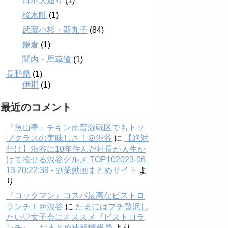
日本大通り
(1)
桜木町
(1)
武蔵小杉・新丸子
(84)
鎌倉
(1)
関内・馬車道
(1)
長野県
(1)
伊那
(1)
最近のコメント
『魚山亭』チキン南蛮激戦区でもトッ
プクラスの美味しさ！＠渋谷
に
【絶対
行け】渋谷に10年住んだ社長が人生か
けて推せる渋谷グルメ TOP102023-06-
13 20:22:39 - 副業動画まとめサイト
よ
り
『コックマン』コスパ最高なビストロ
ランチ！＠渋谷
に
たまにはプチ贅沢し
たい♡女子会にオススメ『ビストロラ
ンチ』 – おまとめ速報情報局
より