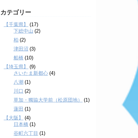
カテゴリー
【千葉県】
(17)
下総中山
(2)
柏
(2)
津田沼
(3)
船橋
(10)
【埼玉県】
(9)
さいたま新都心
(4)
八潮
(1)
川口
(2)
草加・獨協大学前（松原団地）
(1)
蓮田
(1)
【大阪】
(4)
日本橋
(1)
谷町六丁目
(1)