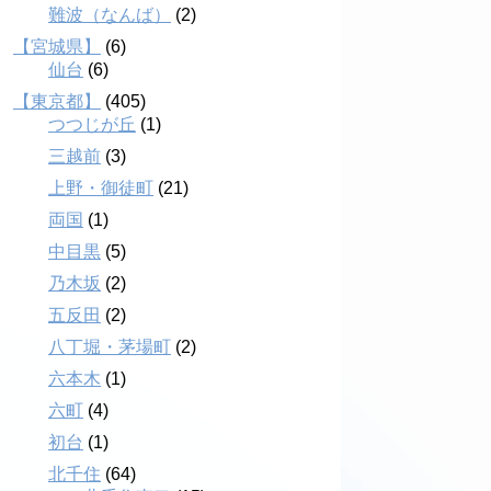
難波（なんば）
(2)
【宮城県】
(6)
仙台
(6)
【東京都】
(405)
つつじが丘
(1)
三越前
(3)
上野・御徒町
(21)
両国
(1)
中目黒
(5)
乃木坂
(2)
五反田
(2)
八丁堀・茅場町
(2)
六本木
(1)
六町
(4)
初台
(1)
北千住
(64)