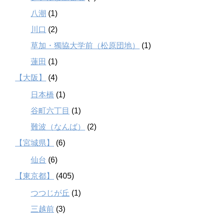
八潮
(1)
川口
(2)
草加・獨協大学前（松原団地）
(1)
蓮田
(1)
【大阪】
(4)
日本橋
(1)
谷町六丁目
(1)
難波（なんば）
(2)
【宮城県】
(6)
仙台
(6)
【東京都】
(405)
つつじが丘
(1)
三越前
(3)