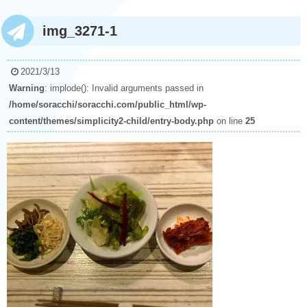
img_3271-1
2021/3/13
Warning
: implode(): Invalid arguments passed in
/home/soracchi/soracchi.com/public_html/wp-
content/themes/simplicity2-child/entry-body.php
on line
25