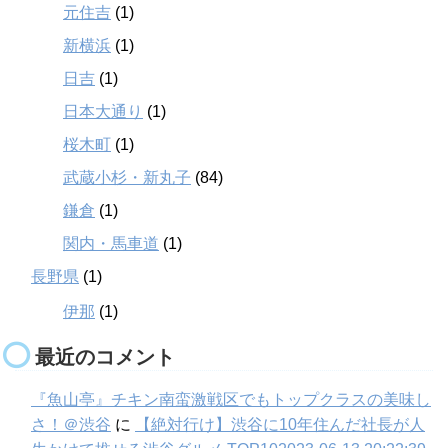
元住吉
(1)
新横浜
(1)
日吉
(1)
日本大通り
(1)
桜木町
(1)
武蔵小杉・新丸子
(84)
鎌倉
(1)
関内・馬車道
(1)
長野県
(1)
伊那
(1)
最近のコメント
『魚山亭』チキン南蛮激戦区でもトップクラスの美味し
さ！＠渋谷
に
【絶対行け】渋谷に10年住んだ社長が人