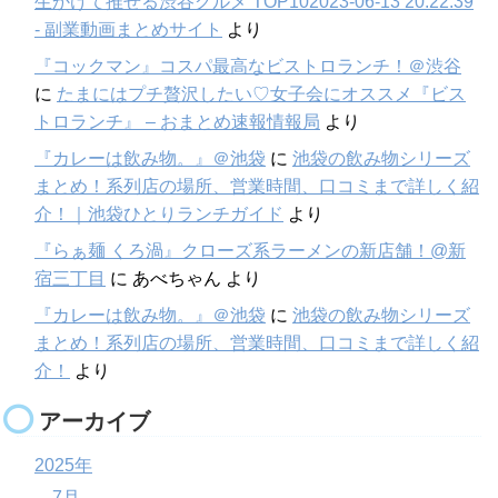
生かけて推せる渋谷グルメ TOP102023-06-13 20:22:39
- 副業動画まとめサイト
より
『コックマン』コスパ最高なビストロランチ！＠渋谷
に
たまにはプチ贅沢したい♡女子会にオススメ『ビス
トロランチ』 – おまとめ速報情報局
より
『カレーは飲み物。』＠池袋
に
池袋の飲み物シリーズ
まとめ！系列店の場所、営業時間、口コミまで詳しく紹
介！｜池袋ひとりランチガイド
より
『らぁ麺 くろ渦』クローズ系ラーメンの新店舗！@新
宿三丁目
に
あべちゃん
より
『カレーは飲み物。』＠池袋
に
池袋の飲み物シリーズ
まとめ！系列店の場所、営業時間、口コミまで詳しく紹
介！
より
アーカイブ
2025年
7月