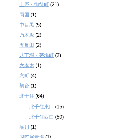
上野・御徒町
(21)
両国
(1)
中目黒
(5)
乃木坂
(2)
五反田
(2)
八丁堀・茅場町
(2)
六本木
(1)
六町
(4)
初台
(1)
北千住
(64)
北千住東口
(15)
北千住西口
(50)
品川
(1)
国際展示場
(1)