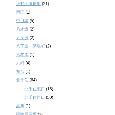
上野・御徒町
(21)
両国
(1)
中目黒
(5)
乃木坂
(2)
五反田
(2)
八丁堀・茅場町
(2)
六本木
(1)
六町
(4)
初台
(1)
北千住
(64)
北千住東口
(15)
北千住西口
(50)
品川
(1)
国際展示場
(1)