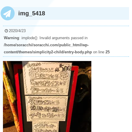
img_5418
2020/4/23
Warning
: implode(): Invalid arguments passed in
/home/soracchi/soracchi.com/public_html/wp-
content/themes/simplicity2-child/entry-body.php
on line
25