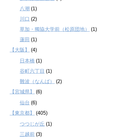
八潮
(1)
川口
(2)
草加・獨協大学前（松原団地）
(1)
蓮田
(1)
【大阪】
(4)
日本橋
(1)
谷町六丁目
(1)
難波（なんば）
(2)
【宮城県】
(6)
仙台
(6)
【東京都】
(405)
つつじが丘
(1)
三越前
(3)