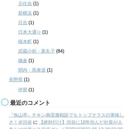
元住吉
(1)
新横浜
(1)
日吉
(1)
日本大通り
(1)
桜木町
(1)
武蔵小杉・新丸子
(84)
鎌倉
(1)
関内・馬車道
(1)
長野県
(1)
伊那
(1)
最近のコメント
『魚山亭』チキン南蛮激戦区でもトップクラスの美味し
さ！＠渋谷
に
【絶対行け】渋谷に10年住んだ社長が人