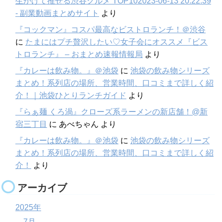
生かけて推せる渋谷グルメ TOP102023-06-13 20:22:39
- 副業動画まとめサイト
より
『コックマン』コスパ最高なビストロランチ！＠渋谷
に
たまにはプチ贅沢したい♡女子会にオススメ『ビス
トロランチ』 – おまとめ速報情報局
より
『カレーは飲み物。』＠池袋
に
池袋の飲み物シリーズ
まとめ！系列店の場所、営業時間、口コミまで詳しく紹
介！｜池袋ひとりランチガイド
より
『らぁ麺 くろ渦』クローズ系ラーメンの新店舗！@新
宿三丁目
に
あべちゃん
より
『カレーは飲み物。』＠池袋
に
池袋の飲み物シリーズ
まとめ！系列店の場所、営業時間、口コミまで詳しく紹
介！
より
アーカイブ
2025年
7月