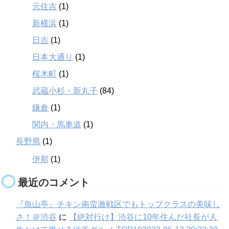
元住吉
(1)
新横浜
(1)
日吉
(1)
日本大通り
(1)
桜木町
(1)
武蔵小杉・新丸子
(84)
鎌倉
(1)
関内・馬車道
(1)
長野県
(1)
伊那
(1)
最近のコメント
『魚山亭』チキン南蛮激戦区でもトップクラスの美味し
さ！＠渋谷
に
【絶対行け】渋谷に10年住んだ社長が人