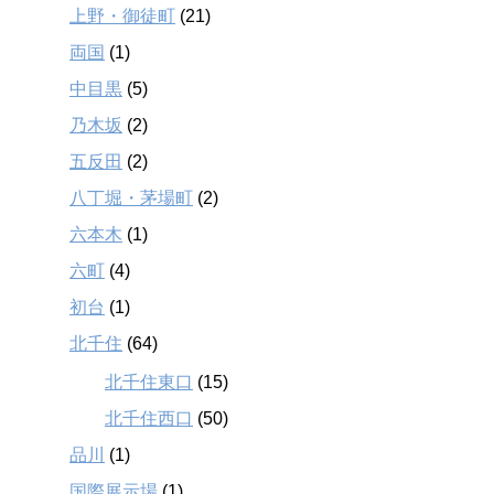
上野・御徒町
(21)
両国
(1)
中目黒
(5)
乃木坂
(2)
五反田
(2)
八丁堀・茅場町
(2)
六本木
(1)
六町
(4)
初台
(1)
北千住
(64)
北千住東口
(15)
北千住西口
(50)
品川
(1)
国際展示場
(1)