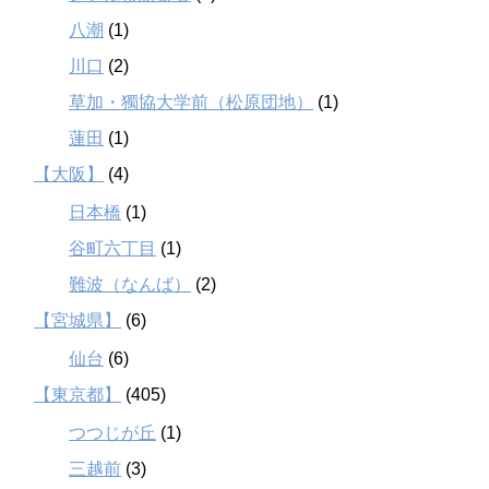
八潮
(1)
川口
(2)
草加・獨協大学前（松原団地）
(1)
蓮田
(1)
【大阪】
(4)
日本橋
(1)
谷町六丁目
(1)
難波（なんば）
(2)
【宮城県】
(6)
仙台
(6)
【東京都】
(405)
つつじが丘
(1)
三越前
(3)