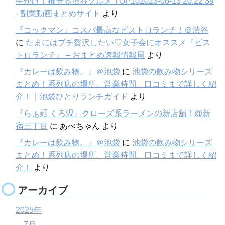
生かけて推せる渋谷グルメ TOP102023-06-13 20:22:39
- 副業動画まとめサイト
より
『コックマン』コスパ最高なビストロランチ！＠渋谷
に
たまにはプチ贅沢したい♡女子会にオススメ『ビス
トロランチ』 – おまとめ速報情報局
より
『カレーは飲み物。』＠池袋
に
池袋の飲み物シリーズ
まとめ！系列店の場所、営業時間、口コミまで詳しく紹
介！｜池袋ひとりランチガイド
より
『らぁ麺 くろ渦』クローズ系ラーメンの新店舗！@新
宿三丁目
に
あべちゃん
より
『カレーは飲み物。』＠池袋
に
池袋の飲み物シリーズ
まとめ！系列店の場所、営業時間、口コミまで詳しく紹
介！
より
アーカイブ
2025年
7月