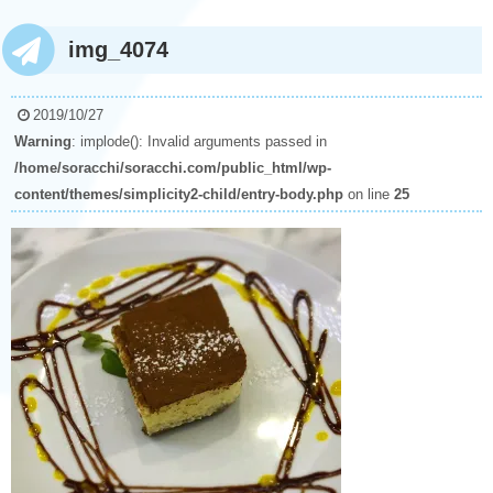
img_4074
2019/10/27
Warning
: implode(): Invalid arguments passed in
/home/soracchi/soracchi.com/public_html/wp-
content/themes/simplicity2-child/entry-body.php
on line
25