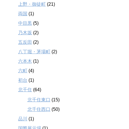
上野・御徒町
(21)
両国
(1)
中目黒
(5)
乃木坂
(2)
五反田
(2)
八丁堀・茅場町
(2)
六本木
(1)
六町
(4)
初台
(1)
北千住
(64)
北千住東口
(15)
北千住西口
(50)
品川
(1)
国際展示場
(1)