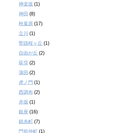
神楽坂
(1)
神田
(8)
秋葉原
(17)
立川
(1)
聖蹟桜ヶ丘
(1)
自由が丘
(2)
荻窪
(2)
蒲田
(2)
虎ノ門
(1)
西調布
(2)
赤坂
(1)
銀座
(16)
錦糸町
(7)
門前仲町
(1)