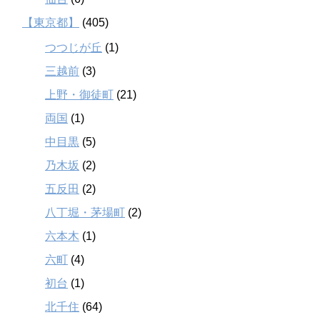
【東京都】
(405)
つつじが丘
(1)
三越前
(3)
上野・御徒町
(21)
両国
(1)
中目黒
(5)
乃木坂
(2)
五反田
(2)
八丁堀・茅場町
(2)
六本木
(1)
六町
(4)
初台
(1)
北千住
(64)