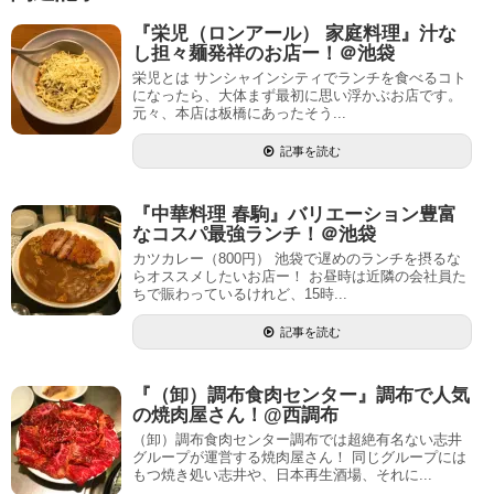
『栄児（ロンアール） 家庭料理』汁な
し担々麺発祥のお店ー！＠池袋
栄児とは サンシャインシティでランチを食べるコト
になったら、大体まず最初に思い浮かぶお店です。
元々、本店は板橋にあったそう...
記事を読む
『中華料理 春駒』バリエーション豊富
なコスパ最強ランチ！＠池袋
カツカレー（800円） 池袋で遅めのランチを摂るな
らオススメしたいお店ー！ お昼時は近隣の会社員た
ちで賑わっているけれど、15時...
記事を読む
『（卸）調布食肉センター』調布で人気
の焼肉屋さん！@西調布
（卸）調布食肉センター調布では超絶有名ない志井
グループが運営する焼肉屋さん！ 同じグループには
もつ焼き処い志井や、日本再生酒場、それに...