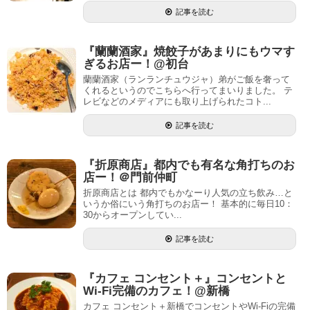
記事を読む
『蘭蘭酒家』焼餃子があまりにもウマす
ぎるお店ー！@初台
蘭蘭酒家（ランランチュウジャ）弟がご飯を奢って
くれるというのでこちらへ行ってまいりました。 テ
レビなどのメディアにも取り上げられたコト...
記事を読む
『折原商店』都内でも有名な角打ちのお
店ー！＠門前仲町
折原商店とは 都内でもかなーり人気の立ち飲み…と
いうか俗にいう角打ちのお店ー！ 基本的に毎日10：
30からオープンしてい...
記事を読む
『カフェ コンセント＋』コンセントと
Wi-Fi完備のカフェ！@新橋
カフェ コンセント＋新橋でコンセントやWi-Fiの完備