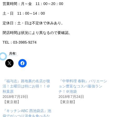
営業時間：月～金 11：00～20：00
土・日 11：00～14：00
定休日：土・日は不定休で休みあり。
閉店時間は状況により異なるので要確認。
TEL：03‐3985‐9274
共有:
『福与志』路地裏の名店が復
『中華料理 春駒』バリエーシ
活！土曜日は特にお得！！＠
ョン豊富なコスパ最強ラン
秋葉原
チ！＠池袋
2018年7月19日
2018年7月24日
【東京都】
【東京都】
『キッチンABC 西池袋店』池
袋でがっつり洋食を食べるな