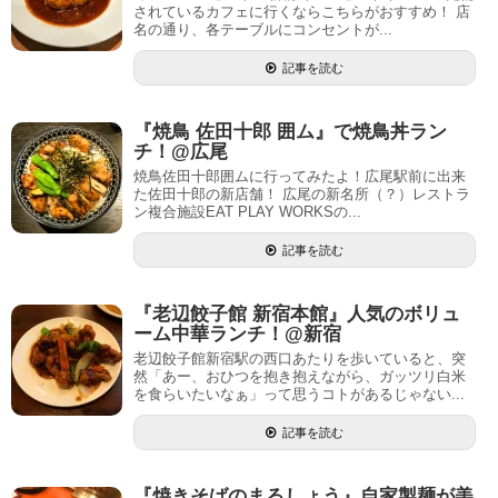
されているカフェに行くならこちらがおすすめ！ 店
名の通り、各テーブルにコンセントが...
記事を読む
『焼鳥 佐田十郎 囲ム』で焼鳥丼ラン
チ！@広尾
焼鳥佐田十郎囲ムに行ってみたよ！広尾駅前に出来
た佐田十郎の新店舗！ 広尾の新名所（？）レストラ
ン複合施設EAT PLAY WORKSの...
記事を読む
『老辺餃子館 新宿本館』人気のボリュ
ーム中華ランチ！@新宿
老辺餃子館新宿駅の西口あたりを歩いていると、突
然「あー、おひつを抱き抱えながら、ガッツリ白米
を食らいたいなぁ」って思うコトがあるじゃない...
記事を読む
『焼きそばのまるしょう』自家製麺が美