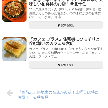
味しい柏発祥のお店！＠北千住
ソース焼きそば・大（800円）＆半熟卵（80円） 居
酒屋かえるのあった場所がいつのまにか別のお店に
変わっています。 柏市...
記事を読む
『カフェ プラス』住宅街にひっそりと
佇む憩いのカフェ＠六町
カフェ プラス（cafe plus） 栄えそうでなかなか栄え
ないこの街に突如現れたオシャンティなカフェ。 こ
の辺、ファストフ...
記事を読む
『福与志』路地裏の名店が復活！土曜日は特に
お得！！＠秋葉原