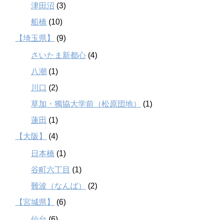
津田沼
(3)
船橋
(10)
【埼玉県】
(9)
さいたま新都心
(4)
八潮
(1)
川口
(2)
草加・獨協大学前（松原団地）
(1)
蓮田
(1)
【大阪】
(4)
日本橋
(1)
谷町六丁目
(1)
難波（なんば）
(2)
【宮城県】
(6)
仙台
(6)