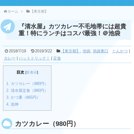
ホーム
【東京都】
『清水屋』カツカレー不毛地帯には超貴
重！特にランチはコスパ最強！＠池袋
2018/7/19
2019/3/22
【東京都】
,
池袋
,
池袋東口
とんかつ
|
カレー
|
ハットトリック！
|
定食
目次
[
非表示
]
1.
カツカレー（980円）
2.
清水屋定食（980円）
3.
かつ重（865円）
4.
追伸
カツカレー（980円）