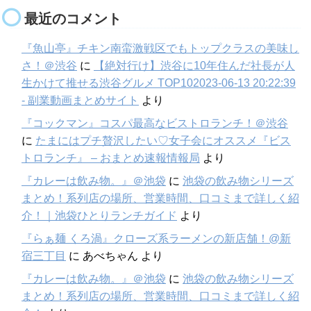
最近のコメント
『魚山亭』チキン南蛮激戦区でもトップクラスの美味し
さ！＠渋谷
に
【絶対行け】渋谷に10年住んだ社長が人
生かけて推せる渋谷グルメ TOP102023-06-13 20:22:39
- 副業動画まとめサイト
より
『コックマン』コスパ最高なビストロランチ！＠渋谷
に
たまにはプチ贅沢したい♡女子会にオススメ『ビス
トロランチ』 – おまとめ速報情報局
より
『カレーは飲み物。』＠池袋
に
池袋の飲み物シリーズ
まとめ！系列店の場所、営業時間、口コミまで詳しく紹
介！｜池袋ひとりランチガイド
より
『らぁ麺 くろ渦』クローズ系ラーメンの新店舗！@新
宿三丁目
に
あべちゃん
より
『カレーは飲み物。』＠池袋
に
池袋の飲み物シリーズ
まとめ！系列店の場所、営業時間、口コミまで詳しく紹