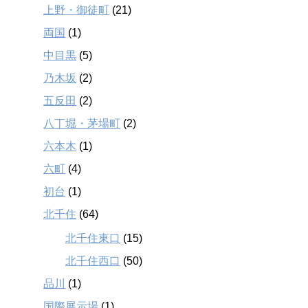
上野・御徒町
(21)
両国
(1)
中目黒
(5)
乃木坂
(2)
五反田
(2)
八丁堀・茅場町
(2)
六本木
(1)
六町
(4)
初台
(1)
北千住
(64)
北千住東口
(15)
北千住西口
(50)
品川
(1)
国際展示場
(1)