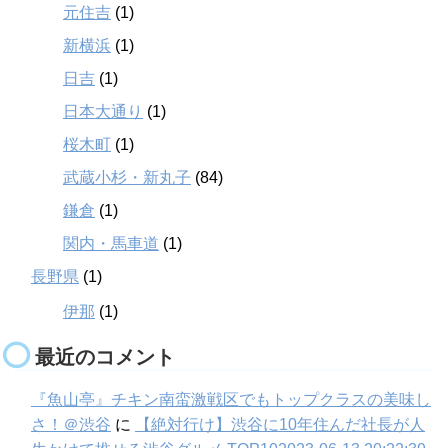
元住吉
(1)
新横浜
(1)
日吉
(1)
日本大通り
(1)
桜木町
(1)
武蔵小杉・新丸子
(84)
鎌倉
(1)
関内・馬車道
(1)
長野県
(1)
伊那
(1)
最近のコメント
『魚山亭』チキン南蛮激戦区でもトップクラスの美味し
さ！＠渋谷
に
【絶対行け】渋谷に10年住んだ社長が人