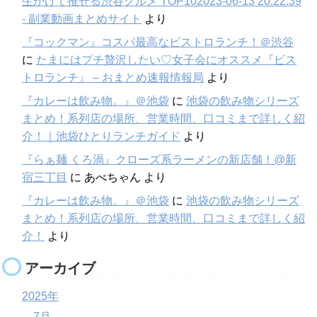
生かけて推せる渋谷グルメ TOP102023-06-13 20:22:39
- 副業動画まとめサイト
より
『コックマン』コスパ最高なビストロランチ！＠渋谷
に
たまにはプチ贅沢したい♡女子会にオススメ『ビス
トロランチ』 – おまとめ速報情報局
より
『カレーは飲み物。』＠池袋
に
池袋の飲み物シリーズ
まとめ！系列店の場所、営業時間、口コミまで詳しく紹
介！｜池袋ひとりランチガイド
より
『らぁ麺 くろ渦』クローズ系ラーメンの新店舗！@新
宿三丁目
に
あべちゃん
より
『カレーは飲み物。』＠池袋
に
池袋の飲み物シリーズ
まとめ！系列店の場所、営業時間、口コミまで詳しく紹
介！
より
アーカイブ
2025年
7月