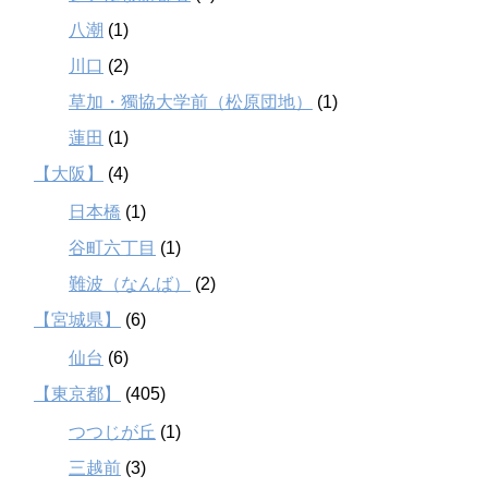
八潮
(1)
川口
(2)
草加・獨協大学前（松原団地）
(1)
蓮田
(1)
【大阪】
(4)
日本橋
(1)
谷町六丁目
(1)
難波（なんば）
(2)
【宮城県】
(6)
仙台
(6)
【東京都】
(405)
つつじが丘
(1)
三越前
(3)