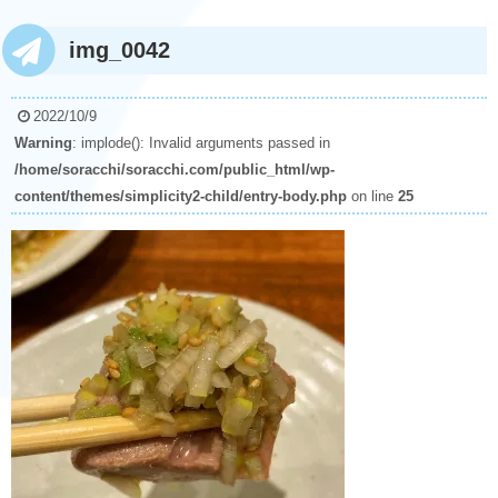
img_0042
2022/10/9
Warning
: implode(): Invalid arguments passed in
/home/soracchi/soracchi.com/public_html/wp-
content/themes/simplicity2-child/entry-body.php
on line
25