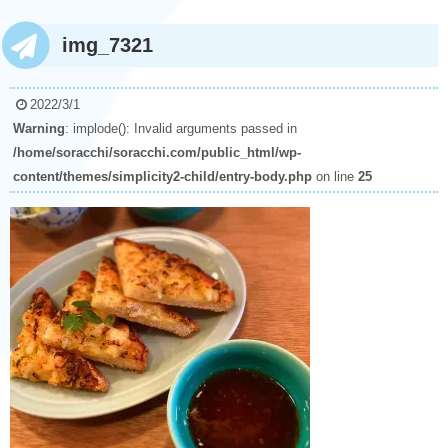
img_7321
2022/3/1
Warning
: implode(): Invalid arguments passed in
/home/soracchi/soracchi.com/public_html/wp-
content/themes/simplicity2-child/entry-body.php
on line
25