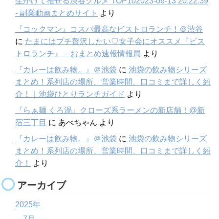
生かけて推せる渋谷グルメ TOP102023-06-13 20:22:39
- 副業動画まとめサイト
より
『コックマン』コスパ最高なビストロランチ！＠渋谷
に
たまにはプチ贅沢したい♡女子会にオススメ『ビス
トロランチ』 – おまとめ速報情報局
より
『カレーは飲み物。』＠池袋
に
池袋の飲み物シリーズ
まとめ！系列店の場所、営業時間、口コミまで詳しく紹
介！｜池袋ひとりランチガイド
より
『らぁ麺 くろ渦』クローズ系ラーメンの新店舗！@新
宿三丁目
に
あべちゃん
より
『カレーは飲み物。』＠池袋
に
池袋の飲み物シリーズ
まとめ！系列店の場所、営業時間、口コミまで詳しく紹
介！
より
アーカイブ
2025年
7月