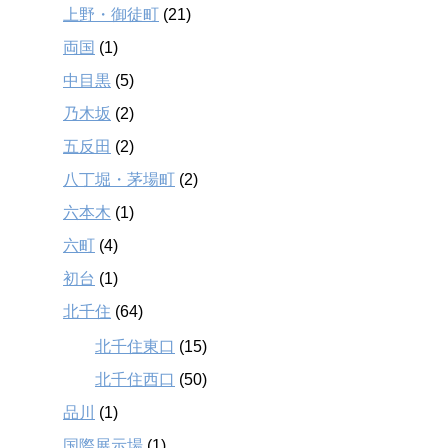
上野・御徒町
(21)
両国
(1)
中目黒
(5)
乃木坂
(2)
五反田
(2)
八丁堀・茅場町
(2)
六本木
(1)
六町
(4)
初台
(1)
北千住
(64)
北千住東口
(15)
北千住西口
(50)
品川
(1)
国際展示場
(1)