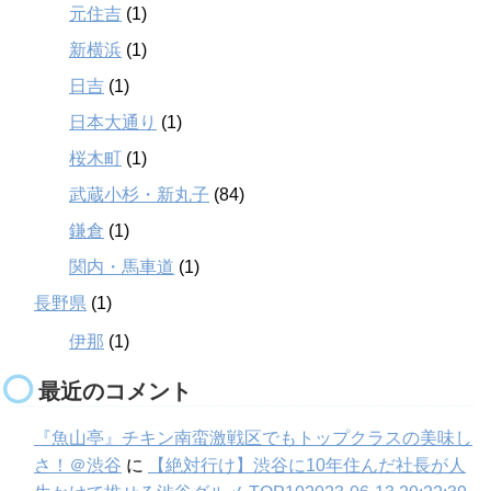
元住吉
(1)
新横浜
(1)
日吉
(1)
日本大通り
(1)
桜木町
(1)
武蔵小杉・新丸子
(84)
鎌倉
(1)
関内・馬車道
(1)
長野県
(1)
伊那
(1)
最近のコメント
『魚山亭』チキン南蛮激戦区でもトップクラスの美味し
さ！＠渋谷
に
【絶対行け】渋谷に10年住んだ社長が人