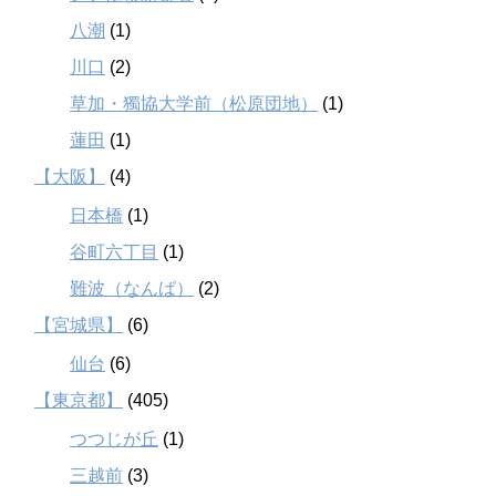
八潮
(1)
川口
(2)
草加・獨協大学前（松原団地）
(1)
蓮田
(1)
【大阪】
(4)
日本橋
(1)
谷町六丁目
(1)
難波（なんば）
(2)
【宮城県】
(6)
仙台
(6)
【東京都】
(405)
つつじが丘
(1)
三越前
(3)