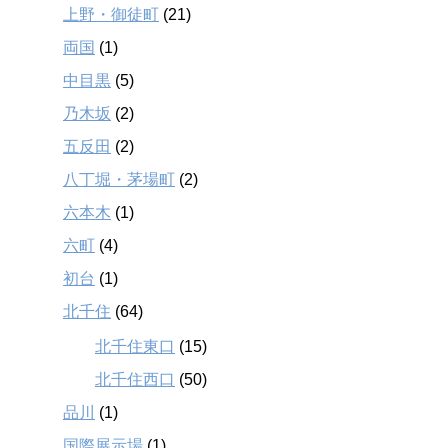
上野・御徒町
(21)
両国
(1)
中目黒
(5)
乃木坂
(2)
五反田
(2)
八丁堀・茅場町
(2)
六本木
(1)
六町
(4)
初台
(1)
北千住
(64)
北千住東口
(15)
北千住西口
(50)
品川
(1)
国際展示場
(1)