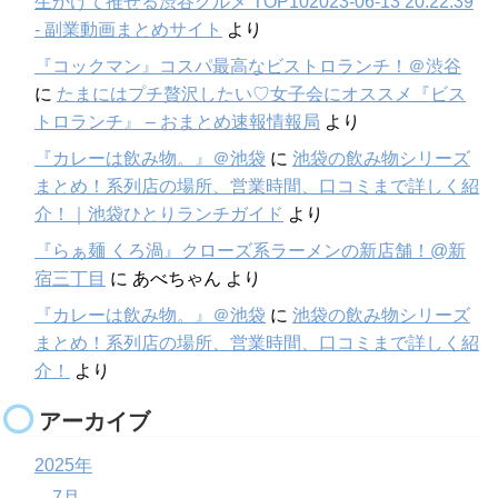
生かけて推せる渋谷グルメ TOP102023-06-13 20:22:39
- 副業動画まとめサイト
より
『コックマン』コスパ最高なビストロランチ！＠渋谷
に
たまにはプチ贅沢したい♡女子会にオススメ『ビス
トロランチ』 – おまとめ速報情報局
より
『カレーは飲み物。』＠池袋
に
池袋の飲み物シリーズ
まとめ！系列店の場所、営業時間、口コミまで詳しく紹
介！｜池袋ひとりランチガイド
より
『らぁ麺 くろ渦』クローズ系ラーメンの新店舗！@新
宿三丁目
に
あべちゃん
より
『カレーは飲み物。』＠池袋
に
池袋の飲み物シリーズ
まとめ！系列店の場所、営業時間、口コミまで詳しく紹
介！
より
アーカイブ
2025年
7月