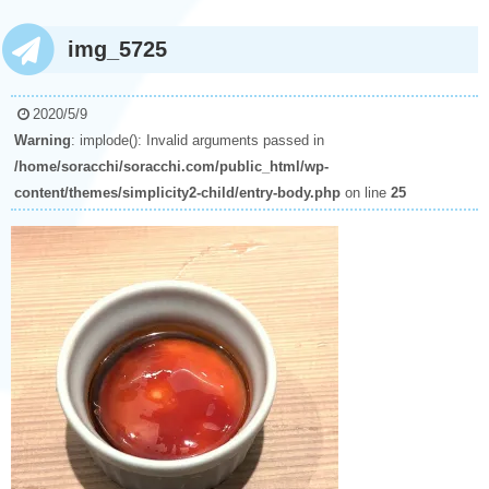
img_5725
2020/5/9
Warning
: implode(): Invalid arguments passed in
/home/soracchi/soracchi.com/public_html/wp-
content/themes/simplicity2-child/entry-body.php
on line
25