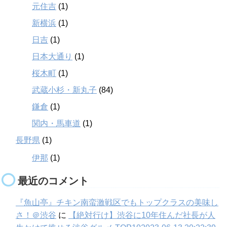
元住吉
(1)
新横浜
(1)
日吉
(1)
日本大通り
(1)
桜木町
(1)
武蔵小杉・新丸子
(84)
鎌倉
(1)
関内・馬車道
(1)
長野県
(1)
伊那
(1)
最近のコメント
『魚山亭』チキン南蛮激戦区でもトップクラスの美味し
さ！＠渋谷
に
【絶対行け】渋谷に10年住んだ社長が人