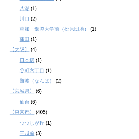
八潮
(1)
川口
(2)
草加・獨協大学前（松原団地）
(1)
蓮田
(1)
【大阪】
(4)
日本橋
(1)
谷町六丁目
(1)
難波（なんば）
(2)
【宮城県】
(6)
仙台
(6)
【東京都】
(405)
つつじが丘
(1)
三越前
(3)