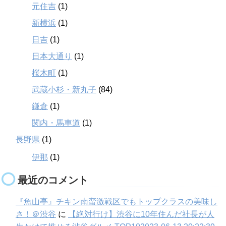
元住吉
(1)
新横浜
(1)
日吉
(1)
日本大通り
(1)
桜木町
(1)
武蔵小杉・新丸子
(84)
鎌倉
(1)
関内・馬車道
(1)
長野県
(1)
伊那
(1)
最近のコメント
『魚山亭』チキン南蛮激戦区でもトップクラスの美味し
さ！＠渋谷
に
【絶対行け】渋谷に10年住んだ社長が人