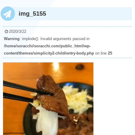
img_5155
2020/3/22
Warning
: implode(): Invalid arguments passed in
/home/soracchi/soracchi.com/public_html/wp-
content/themes/simplicity2-child/entry-body.php
on line
25