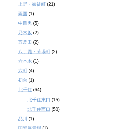
上野・御徒町
(21)
両国
(1)
中目黒
(5)
乃木坂
(2)
五反田
(2)
八丁堀・茅場町
(2)
六本木
(1)
六町
(4)
初台
(1)
北千住
(64)
北千住東口
(15)
北千住西口
(50)
品川
(1)
国際展示場
(1)