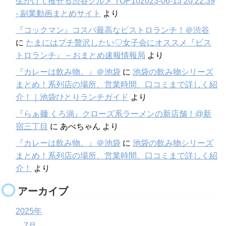
生かけて推せる渋谷グルメ TOP102023-06-13 20:22:39
- 副業動画まとめサイト
より
『コックマン』コスパ最高なビストロランチ！＠渋谷
に
たまにはプチ贅沢したい♡女子会にオススメ『ビス
トロランチ』 – おまとめ速報情報局
より
『カレーは飲み物。』＠池袋
に
池袋の飲み物シリーズ
まとめ！系列店の場所、営業時間、口コミまで詳しく紹
介！｜池袋ひとりランチガイド
より
『らぁ麺 くろ渦』クローズ系ラーメンの新店舗！@新
宿三丁目
に
あべちゃん
より
『カレーは飲み物。』＠池袋
に
池袋の飲み物シリーズ
まとめ！系列店の場所、営業時間、口コミまで詳しく紹
介！
より
アーカイブ
2025年
7月