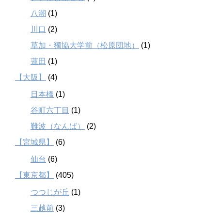
八潮
(1)
川口
(2)
草加・獨協大学前（松原団地）
(1)
蓮田
(1)
【大阪】
(4)
日本橋
(1)
谷町六丁目
(1)
難波（なんば）
(2)
【宮城県】
(6)
仙台
(6)
【東京都】
(405)
つつじが丘
(1)
三越前
(3)