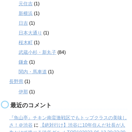
元住吉
(1)
新横浜
(1)
日吉
(1)
日本大通り
(1)
桜木町
(1)
武蔵小杉・新丸子
(84)
鎌倉
(1)
関内・馬車道
(1)
長野県
(1)
伊那
(1)
最近のコメント
『魚山亭』チキン南蛮激戦区でもトップクラスの美味し
さ！＠渋谷
に
【絶対行け】渋谷に10年住んだ社長が人