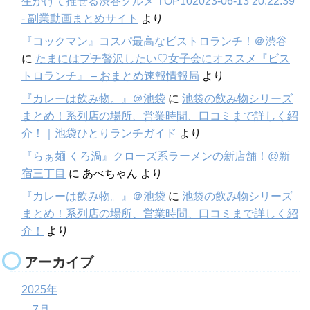
生かけて推せる渋谷グルメ TOP102023-06-13 20:22:39
- 副業動画まとめサイト
より
『コックマン』コスパ最高なビストロランチ！＠渋谷
に
たまにはプチ贅沢したい♡女子会にオススメ『ビス
トロランチ』 – おまとめ速報情報局
より
『カレーは飲み物。』＠池袋
に
池袋の飲み物シリーズ
まとめ！系列店の場所、営業時間、口コミまで詳しく紹
介！｜池袋ひとりランチガイド
より
『らぁ麺 くろ渦』クローズ系ラーメンの新店舗！@新
宿三丁目
に
あべちゃん
より
『カレーは飲み物。』＠池袋
に
池袋の飲み物シリーズ
まとめ！系列店の場所、営業時間、口コミまで詳しく紹
介！
より
アーカイブ
2025年
7月