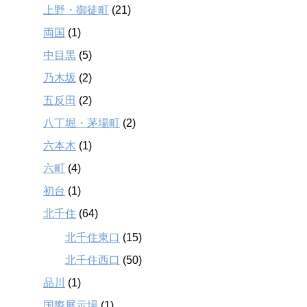
上野・御徒町
(21)
両国
(1)
中目黒
(5)
乃木坂
(2)
五反田
(2)
八丁堀・茅場町
(2)
六本木
(1)
六町
(4)
初台
(1)
北千住
(64)
北千住東口
(15)
北千住西口
(50)
品川
(1)
国際展示場
(1)