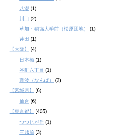
八潮
(1)
川口
(2)
草加・獨協大学前（松原団地）
(1)
蓮田
(1)
【大阪】
(4)
日本橋
(1)
谷町六丁目
(1)
難波（なんば）
(2)
【宮城県】
(6)
仙台
(6)
【東京都】
(405)
つつじが丘
(1)
三越前
(3)