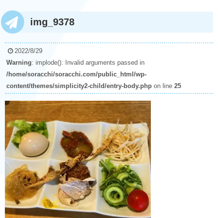
img_9378
2022/8/29
Warning
: implode(): Invalid arguments passed in
/home/soracchi/soracchi.com/public_html/wp-
content/themes/simplicity2-child/entry-body.php
on line
25