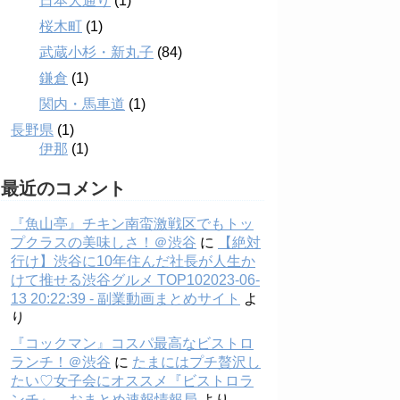
日本大通り
(1)
桜木町
(1)
武蔵小杉・新丸子
(84)
鎌倉
(1)
関内・馬車道
(1)
長野県
(1)
伊那
(1)
最近のコメント
『魚山亭』チキン南蛮激戦区でもトッ
プクラスの美味しさ！＠渋谷
に
【絶対
行け】渋谷に10年住んだ社長が人生か
けて推せる渋谷グルメ TOP102023-06-
13 20:22:39 - 副業動画まとめサイト
よ
り
『コックマン』コスパ最高なビストロ
ランチ！＠渋谷
に
たまにはプチ贅沢し
たい♡女子会にオススメ『ビストロラ
ンチ』 – おまとめ速報情報局
より