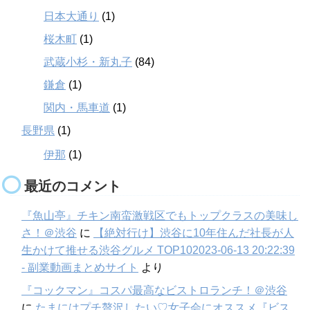
日本大通り
(1)
桜木町
(1)
武蔵小杉・新丸子
(84)
鎌倉
(1)
関内・馬車道
(1)
長野県
(1)
伊那
(1)
最近のコメント
『魚山亭』チキン南蛮激戦区でもトップクラスの美味し
さ！＠渋谷
に
【絶対行け】渋谷に10年住んだ社長が人
生かけて推せる渋谷グルメ TOP102023-06-13 20:22:39
- 副業動画まとめサイト
より
『コックマン』コスパ最高なビストロランチ！＠渋谷
に
たまにはプチ贅沢したい♡女子会にオススメ『ビス