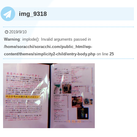
img_9318
2019/9/10
Warning
: implode(): Invalid arguments passed in
/home/soracchi/soracchi.com/public_html/wp-
content/themes/simplicity2-child/entry-body.php
on line
25