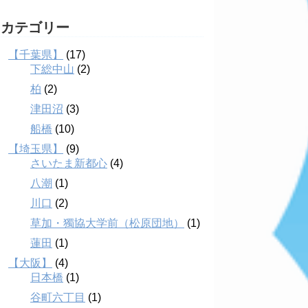
カテゴリー
【千葉県】
(17)
下総中山
(2)
柏
(2)
津田沼
(3)
船橋
(10)
【埼玉県】
(9)
さいたま新都心
(4)
八潮
(1)
川口
(2)
草加・獨協大学前（松原団地）
(1)
蓮田
(1)
【大阪】
(4)
日本橋
(1)
谷町六丁目
(1)