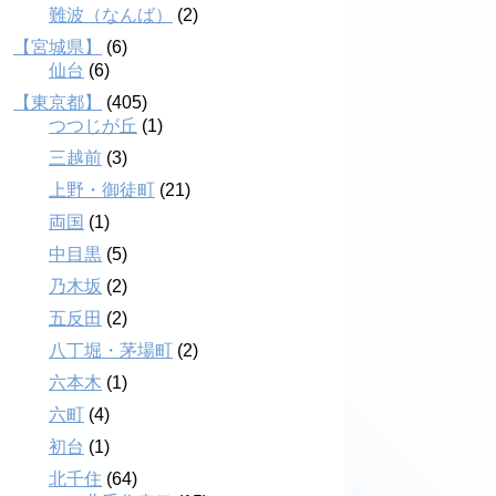
難波（なんば）
(2)
【宮城県】
(6)
仙台
(6)
【東京都】
(405)
つつじが丘
(1)
三越前
(3)
上野・御徒町
(21)
両国
(1)
中目黒
(5)
乃木坂
(2)
五反田
(2)
八丁堀・茅場町
(2)
六本木
(1)
六町
(4)
初台
(1)
北千住
(64)