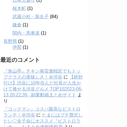
日本大通り
(1)
桜木町
(1)
武蔵小杉・新丸子
(84)
鎌倉
(1)
関内・馬車道
(1)
長野県
(1)
伊那
(1)
最近のコメント
『魚山亭』チキン南蛮激戦区でもトッ
プクラスの美味しさ！＠渋谷
に
【絶対
行け】渋谷に10年住んだ社長が人生か
けて推せる渋谷グルメ TOP102023-06-
13 20:22:39 - 副業動画まとめサイト
よ
り
『コックマン』コスパ最高なビストロ
ランチ！＠渋谷
に
たまにはプチ贅沢し
たい♡女子会にオススメ『ビストロラ
ンチ』 – おまとめ速報情報局
より