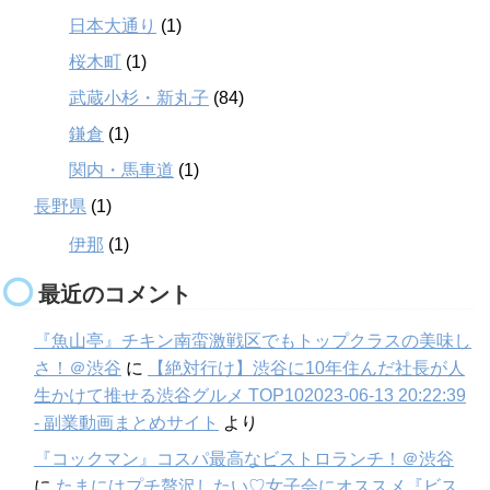
日本大通り
(1)
桜木町
(1)
武蔵小杉・新丸子
(84)
鎌倉
(1)
関内・馬車道
(1)
長野県
(1)
伊那
(1)
最近のコメント
『魚山亭』チキン南蛮激戦区でもトップクラスの美味し
さ！＠渋谷
に
【絶対行け】渋谷に10年住んだ社長が人
生かけて推せる渋谷グルメ TOP102023-06-13 20:22:39
- 副業動画まとめサイト
より
『コックマン』コスパ最高なビストロランチ！＠渋谷
に
たまにはプチ贅沢したい♡女子会にオススメ『ビス