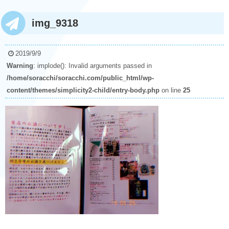
img_9318
2019/9/9
Warning
: implode(): Invalid arguments passed in
/home/soracchi/soracchi.com/public_html/wp-
content/themes/simplicity2-child/entry-body.php
on line
25