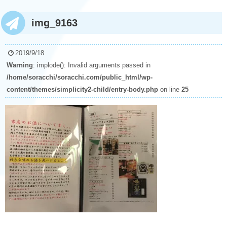
img_9163
2019/9/18
Warning
: implode(): Invalid arguments passed in
/home/soracchi/soracchi.com/public_html/wp-
content/themes/simplicity2-child/entry-body.php
on line
25