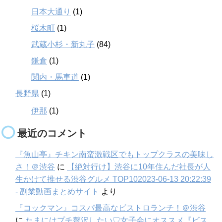
日本大通り
(1)
桜木町
(1)
武蔵小杉・新丸子
(84)
鎌倉
(1)
関内・馬車道
(1)
長野県
(1)
伊那
(1)
最近のコメント
『魚山亭』チキン南蛮激戦区でもトップクラスの美味し
さ！＠渋谷
に
【絶対行け】渋谷に10年住んだ社長が人
生かけて推せる渋谷グルメ TOP102023-06-13 20:22:39
- 副業動画まとめサイト
より
『コックマン』コスパ最高なビストロランチ！＠渋谷
に
たまにはプチ贅沢したい♡女子会にオススメ『ビス