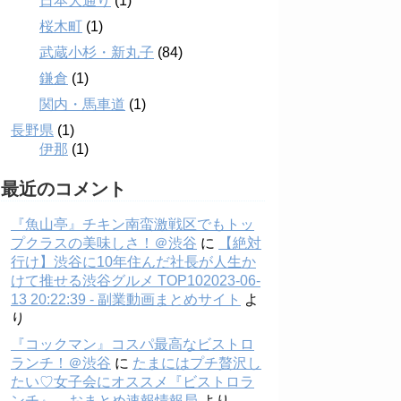
日本大通り
(1)
桜木町
(1)
武蔵小杉・新丸子
(84)
鎌倉
(1)
関内・馬車道
(1)
長野県
(1)
伊那
(1)
最近のコメント
『魚山亭』チキン南蛮激戦区でもトッ
プクラスの美味しさ！＠渋谷
に
【絶対
行け】渋谷に10年住んだ社長が人生か
けて推せる渋谷グルメ TOP102023-06-
13 20:22:39 - 副業動画まとめサイト
よ
り
『コックマン』コスパ最高なビストロ
ランチ！＠渋谷
に
たまにはプチ贅沢し
たい♡女子会にオススメ『ビストロラ
ンチ』 – おまとめ速報情報局
より