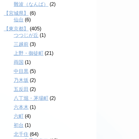
難波（なんば）
(2)
【宮城県】
(6)
仙台
(6)
【東京都】
(405)
つつじが丘
(1)
三越前
(3)
上野・御徒町
(21)
両国
(1)
中目黒
(5)
乃木坂
(2)
五反田
(2)
八丁堀・茅場町
(2)
六本木
(1)
六町
(4)
初台
(1)
北千住
(64)