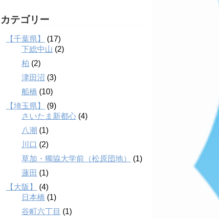
カテゴリー
【千葉県】
(17)
下総中山
(2)
柏
(2)
津田沼
(3)
船橋
(10)
【埼玉県】
(9)
さいたま新都心
(4)
八潮
(1)
川口
(2)
草加・獨協大学前（松原団地）
(1)
蓮田
(1)
【大阪】
(4)
日本橋
(1)
谷町六丁目
(1)