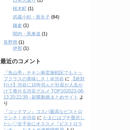
日本大通り
(1)
桜木町
(1)
武蔵小杉・新丸子
(84)
鎌倉
(1)
関内・馬車道
(1)
長野県
(1)
伊那
(1)
最近のコメント
『魚山亭』チキン南蛮激戦区でもトッ
プクラスの美味しさ！＠渋谷
に
【絶対
行け】渋谷に10年住んだ社長が人生か
けて推せる渋谷グルメ TOP102023-06-
13 20:22:39 - 副業動画まとめサイト
よ
り
『コックマン』コスパ最高なビストロ
ランチ！＠渋谷
に
たまにはプチ贅沢し
たい♡女子会にオススメ『ビストロラ
ンチ』 – おまとめ速報情報局
より