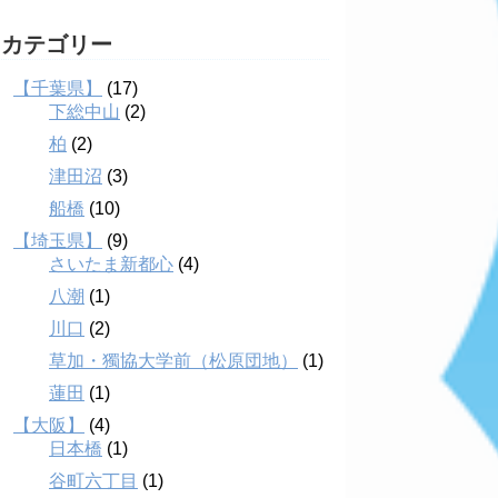
カテゴリー
【千葉県】
(17)
下総中山
(2)
柏
(2)
津田沼
(3)
船橋
(10)
【埼玉県】
(9)
さいたま新都心
(4)
八潮
(1)
川口
(2)
草加・獨協大学前（松原団地）
(1)
蓮田
(1)
【大阪】
(4)
日本橋
(1)
谷町六丁目
(1)