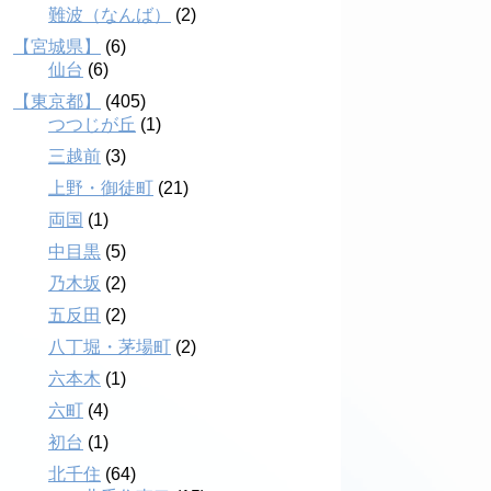
難波（なんば）
(2)
【宮城県】
(6)
仙台
(6)
【東京都】
(405)
つつじが丘
(1)
三越前
(3)
上野・御徒町
(21)
両国
(1)
中目黒
(5)
乃木坂
(2)
五反田
(2)
八丁堀・茅場町
(2)
六本木
(1)
六町
(4)
初台
(1)
北千住
(64)