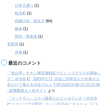
日本大通り
(1)
桜木町
(1)
武蔵小杉・新丸子
(84)
鎌倉
(1)
関内・馬車道
(1)
長野県
(1)
伊那
(1)
最近のコメント
『魚山亭』チキン南蛮激戦区でもトップクラスの美味し
さ！＠渋谷
に
【絶対行け】渋谷に10年住んだ社長が人
生かけて推せる渋谷グルメ TOP102023-06-13 20:22:39
- 副業動画まとめサイト
より
『コックマン』コスパ最高なビストロランチ！＠渋谷
に
たまにはプチ贅沢したい♡女子会にオススメ『ビス