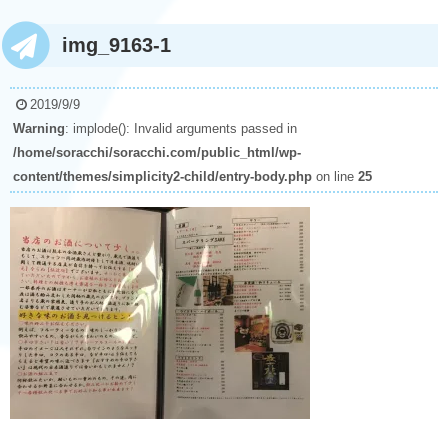
img_9163-1
2019/9/9
Warning
: implode(): Invalid arguments passed in
/home/soracchi/soracchi.com/public_html/wp-
content/themes/simplicity2-child/entry-body.php
on line
25