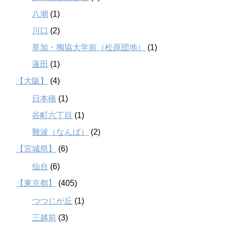
八潮
(1)
川口
(2)
草加・獨協大学前（松原団地）
(1)
蓮田
(1)
【大阪】
(4)
日本橋
(1)
谷町六丁目
(1)
難波（なんば）
(2)
【宮城県】
(6)
仙台
(6)
【東京都】
(405)
つつじが丘
(1)
三越前
(3)