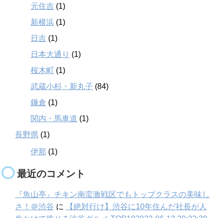
元住吉
(1)
新横浜
(1)
日吉
(1)
日本大通り
(1)
桜木町
(1)
武蔵小杉・新丸子
(84)
鎌倉
(1)
関内・馬車道
(1)
長野県
(1)
伊那
(1)
最近のコメント
『魚山亭』チキン南蛮激戦区でもトップクラスの美味し
さ！＠渋谷
に
【絶対行け】渋谷に10年住んだ社長が人