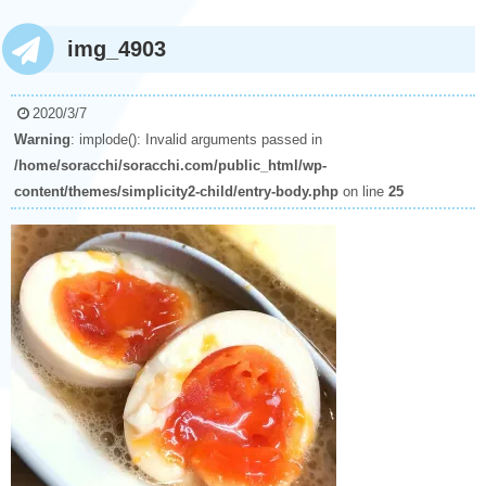
img_4903
2020/3/7
Warning
: implode(): Invalid arguments passed in
/home/soracchi/soracchi.com/public_html/wp-
content/themes/simplicity2-child/entry-body.php
on line
25