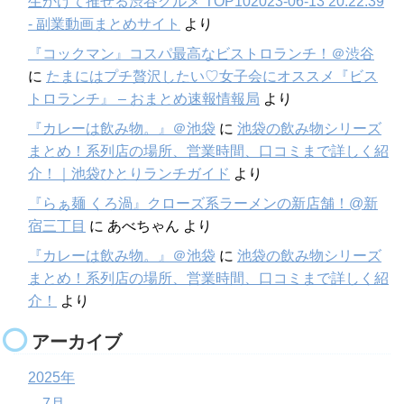
生かけて推せる渋谷グルメ TOP102023-06-13 20:22:39
- 副業動画まとめサイト
より
『コックマン』コスパ最高なビストロランチ！＠渋谷
に
たまにはプチ贅沢したい♡女子会にオススメ『ビス
トロランチ』 – おまとめ速報情報局
より
『カレーは飲み物。』＠池袋
に
池袋の飲み物シリーズ
まとめ！系列店の場所、営業時間、口コミまで詳しく紹
介！｜池袋ひとりランチガイド
より
『らぁ麺 くろ渦』クローズ系ラーメンの新店舗！@新
宿三丁目
に
あべちゃん
より
『カレーは飲み物。』＠池袋
に
池袋の飲み物シリーズ
まとめ！系列店の場所、営業時間、口コミまで詳しく紹
介！
より
アーカイブ
2025年
7月