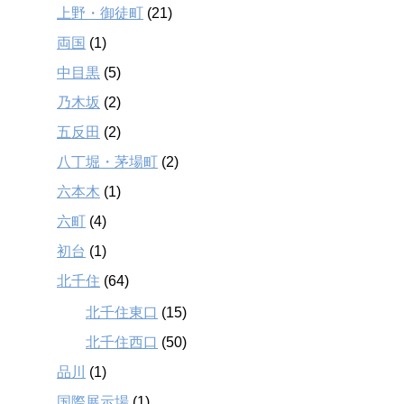
上野・御徒町
(21)
両国
(1)
中目黒
(5)
乃木坂
(2)
五反田
(2)
八丁堀・茅場町
(2)
六本木
(1)
六町
(4)
初台
(1)
北千住
(64)
北千住東口
(15)
北千住西口
(50)
品川
(1)
国際展示場
(1)