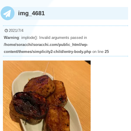
img_4681
2021/7/4
Warning
: implode(): Invalid arguments passed in
/home/soracchi/soracchi.com/public_html/wp-
content/themes/simplicity2-child/entry-body.php
on line
25