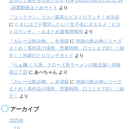
生かけて推せる渋谷グルメ TOP102023-06-13 20:22:39
- 副業動画まとめサイト
より
『コックマン』コスパ最高なビストロランチ！＠渋谷
に
たまにはプチ贅沢したい♡女子会にオススメ『ビス
トロランチ』 – おまとめ速報情報局
より
『カレーは飲み物。』＠池袋
に
池袋の飲み物シリーズ
まとめ！系列店の場所、営業時間、口コミまで詳しく紹
介！｜池袋ひとりランチガイド
より
『らぁ麺 くろ渦』クローズ系ラーメンの新店舗！@新
宿三丁目
に
あべちゃん
より
『カレーは飲み物。』＠池袋
に
池袋の飲み物シリーズ
まとめ！系列店の場所、営業時間、口コミまで詳しく紹
介！
より
アーカイブ
2025年
7月