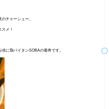
状のチャーシュー。
ススメ！
頃に鶏パイタンSOBAの着丼です。