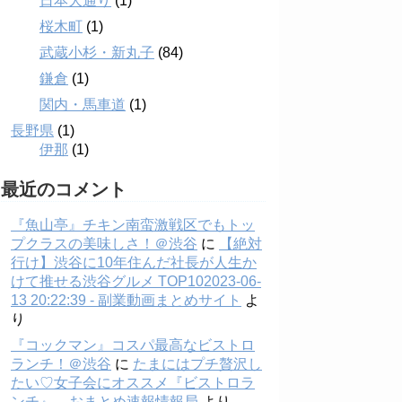
日本大通り
(1)
桜木町
(1)
武蔵小杉・新丸子
(84)
鎌倉
(1)
関内・馬車道
(1)
長野県
(1)
伊那
(1)
最近のコメント
『魚山亭』チキン南蛮激戦区でもトッ
プクラスの美味しさ！＠渋谷
に
【絶対
行け】渋谷に10年住んだ社長が人生か
けて推せる渋谷グルメ TOP102023-06-
13 20:22:39 - 副業動画まとめサイト
よ
り
『コックマン』コスパ最高なビストロ
ランチ！＠渋谷
に
たまにはプチ贅沢し
たい♡女子会にオススメ『ビストロラ
ンチ』 – おまとめ速報情報局
より