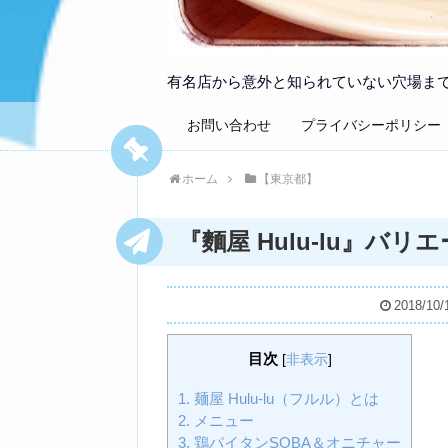
有名店から意外と知られていない穴場ま
お問い合わせ
プライバシーポリシー
ホーム
【東京都】
『麵屋 Hulu-lu』
2018/10/
目次
[
非表示
]
1.
麺屋 Hulu-lu（フルル）とは
2.
メニュー
3.
鶏パイタンSOBA＆オニチャー