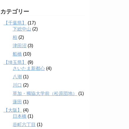
カテゴリー
【千葉県】
(17)
下総中山
(2)
柏
(2)
津田沼
(3)
船橋
(10)
【埼玉県】
(9)
さいたま新都心
(4)
八潮
(1)
川口
(2)
草加・獨協大学前（松原団地）
(1)
蓮田
(1)
【大阪】
(4)
日本橋
(1)
谷町六丁目
(1)