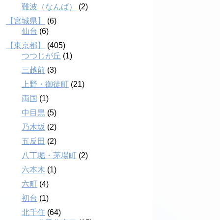
難波（なんば）
(2)
【宮城県】
(6)
仙台
(6)
【東京都】
(405)
つつじが丘
(1)
三越前
(3)
上野・御徒町
(21)
両国
(1)
中目黒
(5)
乃木坂
(2)
五反田
(2)
八丁堀・茅場町
(2)
六本木
(1)
六町
(4)
初台
(1)
北千住
(64)