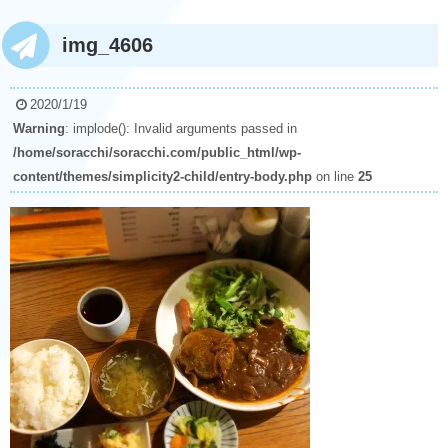
img_4606
2020/1/19
Warning
: implode(): Invalid arguments passed in
/home/soracchi/soracchi.com/public_html/wp-
content/themes/simplicity2-child/entry-body.php
on line
25