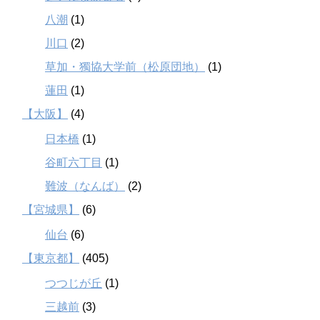
八潮
(1)
川口
(2)
草加・獨協大学前（松原団地）
(1)
蓮田
(1)
【大阪】
(4)
日本橋
(1)
谷町六丁目
(1)
難波（なんば）
(2)
【宮城県】
(6)
仙台
(6)
【東京都】
(405)
つつじが丘
(1)
三越前
(3)