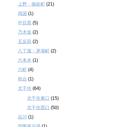
上野・御徒町
(21)
両国
(1)
中目黒
(5)
乃木坂
(2)
五反田
(2)
八丁堀・茅場町
(2)
六本木
(1)
六町
(4)
初台
(1)
北千住
(64)
北千住東口
(15)
北千住西口
(50)
品川
(1)
国際展示場
(1)