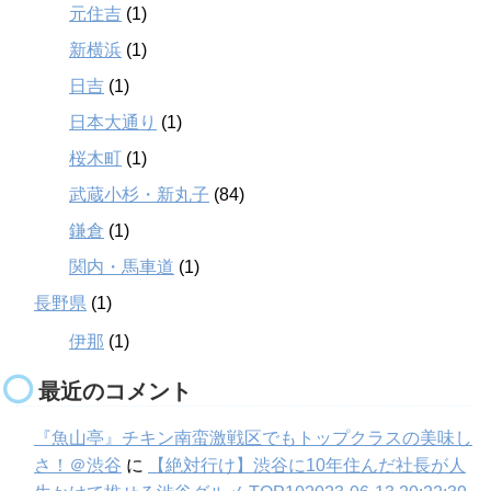
元住吉
(1)
新横浜
(1)
日吉
(1)
日本大通り
(1)
桜木町
(1)
武蔵小杉・新丸子
(84)
鎌倉
(1)
関内・馬車道
(1)
長野県
(1)
伊那
(1)
最近のコメント
『魚山亭』チキン南蛮激戦区でもトップクラスの美味し
さ！＠渋谷
に
【絶対行け】渋谷に10年住んだ社長が人