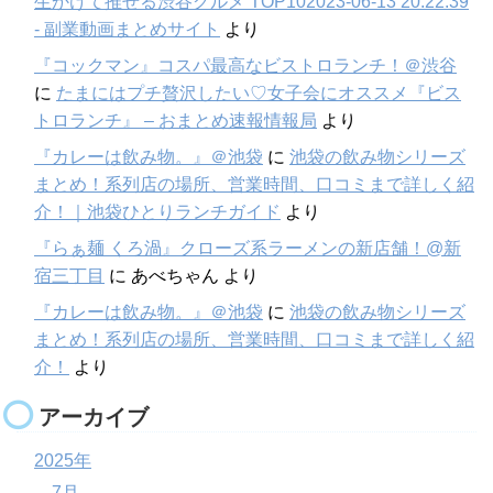
生かけて推せる渋谷グルメ TOP102023-06-13 20:22:39
- 副業動画まとめサイト
より
『コックマン』コスパ最高なビストロランチ！＠渋谷
に
たまにはプチ贅沢したい♡女子会にオススメ『ビス
トロランチ』 – おまとめ速報情報局
より
『カレーは飲み物。』＠池袋
に
池袋の飲み物シリーズ
まとめ！系列店の場所、営業時間、口コミまで詳しく紹
介！｜池袋ひとりランチガイド
より
『らぁ麺 くろ渦』クローズ系ラーメンの新店舗！@新
宿三丁目
に
あべちゃん
より
『カレーは飲み物。』＠池袋
に
池袋の飲み物シリーズ
まとめ！系列店の場所、営業時間、口コミまで詳しく紹
介！
より
アーカイブ
2025年
7月