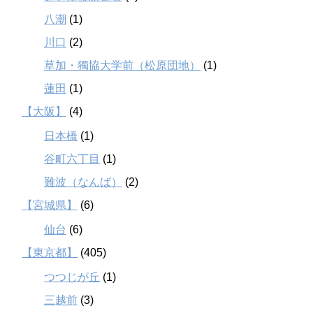
八潮
(1)
川口
(2)
草加・獨協大学前（松原団地）
(1)
蓮田
(1)
【大阪】
(4)
日本橋
(1)
谷町六丁目
(1)
難波（なんば）
(2)
【宮城県】
(6)
仙台
(6)
【東京都】
(405)
つつじが丘
(1)
三越前
(3)