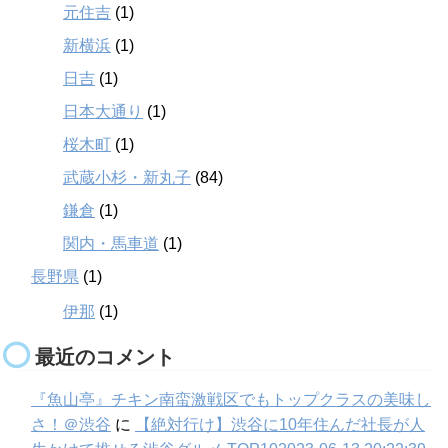
元住吉
(1)
新横浜
(1)
日吉
(1)
日本大通り
(1)
桜木町
(1)
武蔵小杉・新丸子
(84)
鎌倉
(1)
関内・馬車道
(1)
長野県
(1)
伊那
(1)
最近のコメント
『魚山亭』チキン南蛮激戦区でもトップクラスの美味し
さ！＠渋谷
に
【絶対行け】渋谷に10年住んだ社長が人