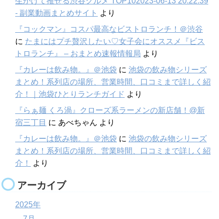
生かけて推せる渋谷グルメ TOP102023-06-13 20:22:39
- 副業動画まとめサイト
より
『コックマン』コスパ最高なビストロランチ！＠渋谷
に
たまにはプチ贅沢したい♡女子会にオススメ『ビス
トロランチ』 – おまとめ速報情報局
より
『カレーは飲み物。』＠池袋
に
池袋の飲み物シリーズ
まとめ！系列店の場所、営業時間、口コミまで詳しく紹
介！｜池袋ひとりランチガイド
より
『らぁ麺 くろ渦』クローズ系ラーメンの新店舗！@新
宿三丁目
に
あべちゃん
より
『カレーは飲み物。』＠池袋
に
池袋の飲み物シリーズ
まとめ！系列店の場所、営業時間、口コミまで詳しく紹
介！
より
アーカイブ
2025年
7月