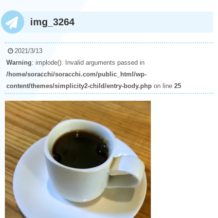
img_3264
2021/3/13
Warning
: implode(): Invalid arguments passed in
/home/soracchi/soracchi.com/public_html/wp-
content/themes/simplicity2-child/entry-body.php
on line
25