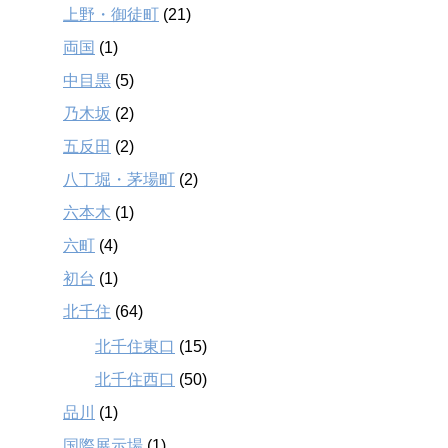
上野・御徒町
(21)
両国
(1)
中目黒
(5)
乃木坂
(2)
五反田
(2)
八丁堀・茅場町
(2)
六本木
(1)
六町
(4)
初台
(1)
北千住
(64)
北千住東口
(15)
北千住西口
(50)
品川
(1)
国際展示場
(1)