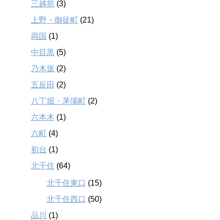
三越前
(3)
上野・御徒町
(21)
両国
(1)
中目黒
(5)
乃木坂
(2)
五反田
(2)
八丁堀・茅場町
(2)
六本木
(1)
六町
(4)
初台
(1)
北千住
(64)
北千住東口
(15)
北千住西口
(50)
品川
(1)