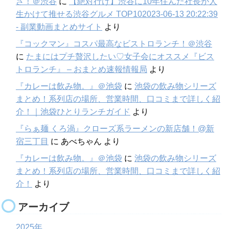
さ！＠渋谷
に
【絶対行け】渋谷に10年住んだ社長が人
生かけて推せる渋谷グルメ TOP102023-06-13 20:22:39
- 副業動画まとめサイト
より
『コックマン』コスパ最高なビストロランチ！＠渋谷
に
たまにはプチ贅沢したい♡女子会にオススメ『ビス
トロランチ』 – おまとめ速報情報局
より
『カレーは飲み物。』＠池袋
に
池袋の飲み物シリーズ
まとめ！系列店の場所、営業時間、口コミまで詳しく紹
介！｜池袋ひとりランチガイド
より
『らぁ麺 くろ渦』クローズ系ラーメンの新店舗！@新
宿三丁目
に
あべちゃん
より
『カレーは飲み物。』＠池袋
に
池袋の飲み物シリーズ
まとめ！系列店の場所、営業時間、口コミまで詳しく紹
介！
より
アーカイブ
2025年