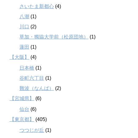
さいたま新都心
(4)
八潮
(1)
川口
(2)
草加・獨協大学前（松原団地）
(1)
蓮田
(1)
【大阪】
(4)
日本橋
(1)
谷町六丁目
(1)
難波（なんば）
(2)
【宮城県】
(6)
仙台
(6)
【東京都】
(405)
つつじが丘
(1)