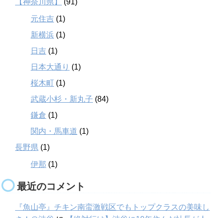
【神奈川県】
(91)
元住吉
(1)
新横浜
(1)
日吉
(1)
日本大通り
(1)
桜木町
(1)
武蔵小杉・新丸子
(84)
鎌倉
(1)
関内・馬車道
(1)
長野県
(1)
伊那
(1)
最近のコメント
『魚山亭』チキン南蛮激戦区でもトップクラスの美味し