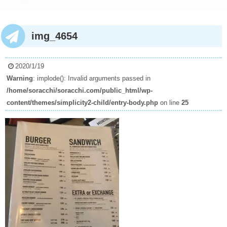
img_4654
2020/1/19
Warning
: implode(): Invalid arguments passed in
/home/soracchi/soracchi.com/public_html/wp-
content/themes/simplicity2-child/entry-body.php
on line
25