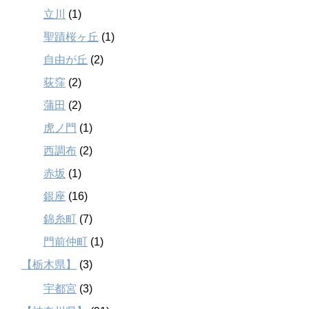
立川
(1)
聖蹟桜ヶ丘
(1)
自由が丘
(2)
荻窪
(2)
蒲田
(2)
虎ノ門
(1)
西調布
(2)
赤坂
(1)
銀座
(16)
錦糸町
(7)
門前仲町
(1)
【栃木県】
(3)
宇都宮
(3)