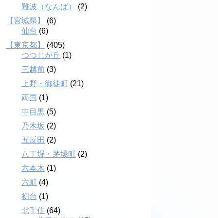
難波（なんば）
(2)
【宮城県】
(6)
仙台
(6)
【東京都】
(405)
つつじが丘
(1)
三越前
(3)
上野・御徒町
(21)
両国
(1)
中目黒
(5)
乃木坂
(2)
五反田
(2)
八丁堀・茅場町
(2)
六本木
(1)
六町
(4)
初台
(1)
北千住
(64)