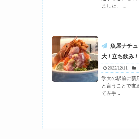
ました。 ...
魚屋ナチュ
大 / 立ち飲み 
2022/12/11
学大の駅前に新
と言うことで友
て左手...