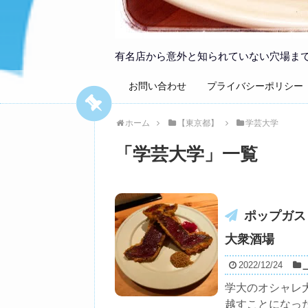
有名店から意外と知られていない穴場ま
お問い合わせ
プライバシーポリシー
ホーム
【東京都】
学芸大学
「
学芸大学
」
一覧
ポップガスト
大衆酒場
2022/12/24
学大のオシャレ
越すことになっ