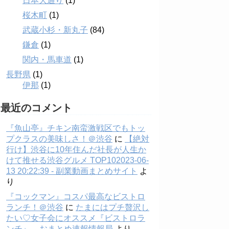
日本大通り
(1)
桜木町
(1)
武蔵小杉・新丸子
(84)
鎌倉
(1)
関内・馬車道
(1)
長野県
(1)
伊那
(1)
最近のコメント
『魚山亭』チキン南蛮激戦区でもトッ
プクラスの美味しさ！＠渋谷
に
【絶対
行け】渋谷に10年住んだ社長が人生か
けて推せる渋谷グルメ TOP102023-06-
13 20:22:39 - 副業動画まとめサイト
よ
り
『コックマン』コスパ最高なビストロ
ランチ！＠渋谷
に
たまにはプチ贅沢し
たい♡女子会にオススメ『ビストロラ
ンチ』 – おまとめ速報情報局
より