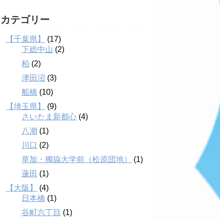
カテゴリー
【千葉県】
(17)
下総中山
(2)
柏
(2)
津田沼
(3)
船橋
(10)
【埼玉県】
(9)
さいたま新都心
(4)
八潮
(1)
川口
(2)
草加・獨協大学前（松原団地）
(1)
蓮田
(1)
【大阪】
(4)
日本橋
(1)
谷町六丁目
(1)