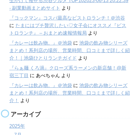
生かけて推せる渋谷グルメ TOP102023-06-13 20:22:39
- 副業動画まとめサイト
より
『コックマン』コスパ最高なビストロランチ！＠渋谷
に
たまにはプチ贅沢したい♡女子会にオススメ『ビス
トロランチ』 – おまとめ速報情報局
より
『カレーは飲み物。』＠池袋
に
池袋の飲み物シリーズ
まとめ！系列店の場所、営業時間、口コミまで詳しく紹
介！｜池袋ひとりランチガイド
より
『らぁ麺 くろ渦』クローズ系ラーメンの新店舗！@新
宿三丁目
に
あべちゃん
より
『カレーは飲み物。』＠池袋
に
池袋の飲み物シリーズ
まとめ！系列店の場所、営業時間、口コミまで詳しく紹
介！
より
アーカイブ
2025年
7月