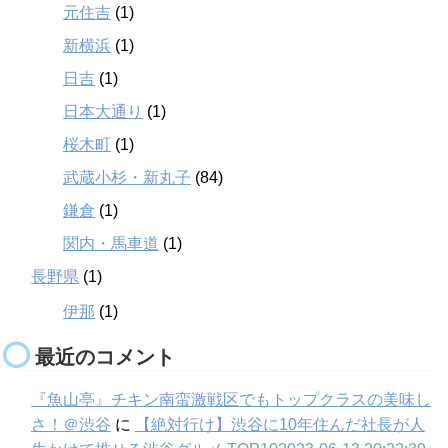
元住吉
(1)
新横浜
(1)
日吉
(1)
日本大通り
(1)
桜木町
(1)
武蔵小杉・新丸子
(84)
鎌倉
(1)
関内・馬車道
(1)
長野県
(1)
伊那
(1)
最近のコメント
『魚山亭』チキン南蛮激戦区でもトップクラスの美味し
さ！＠渋谷
に
【絶対行け】渋谷に10年住んだ社長が人