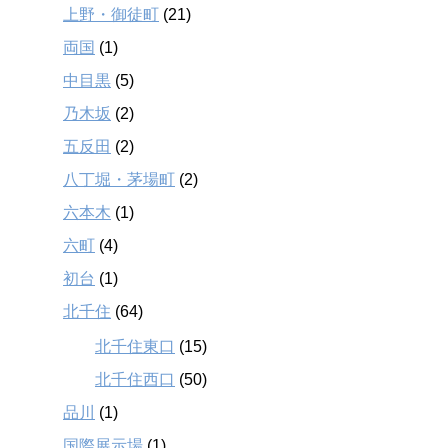
上野・御徒町
(21)
両国
(1)
中目黒
(5)
乃木坂
(2)
五反田
(2)
八丁堀・茅場町
(2)
六本木
(1)
六町
(4)
初台
(1)
北千住
(64)
北千住東口
(15)
北千住西口
(50)
品川
(1)
国際展示場
(1)