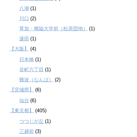
八潮
(1)
川口
(2)
草加・獨協大学前（松原団地）
(1)
蓮田
(1)
【大阪】
(4)
日本橋
(1)
谷町六丁目
(1)
難波（なんば）
(2)
【宮城県】
(6)
仙台
(6)
【東京都】
(405)
つつじが丘
(1)
三越前
(3)