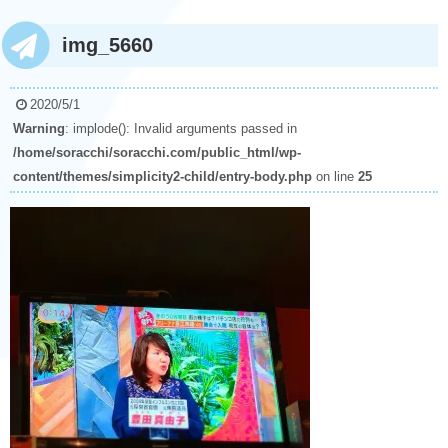
img_5660
2020/5/1
Warning
: implode(): Invalid arguments passed in
/home/soracchi/soracchi.com/public_html/wp-
content/themes/simplicity2-child/entry-body.php
on line
25