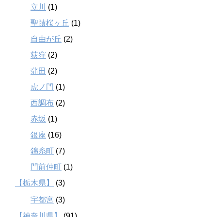
立川
(1)
聖蹟桜ヶ丘
(1)
自由が丘
(2)
荻窪
(2)
蒲田
(2)
虎ノ門
(1)
西調布
(2)
赤坂
(1)
銀座
(16)
錦糸町
(7)
門前仲町
(1)
【栃木県】
(3)
宇都宮
(3)
【神奈川県】
(91)