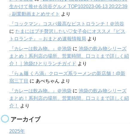
生かけて推せる渋谷グルメ TOP102023-06-13 20:22:39
- 副業動画まとめサイト
より
『コックマン』コスパ最高なビストロランチ！＠渋谷
に
たまにはプチ贅沢したい♡女子会にオススメ『ビス
トロランチ』 – おまとめ速報情報局
より
『カレーは飲み物。』＠池袋
に
池袋の飲み物シリーズ
まとめ！系列店の場所、営業時間、口コミまで詳しく紹
介！｜池袋ひとりランチガイド
より
『らぁ麺 くろ渦』クローズ系ラーメンの新店舗！@新
宿三丁目
に
あべちゃん
より
『カレーは飲み物。』＠池袋
に
池袋の飲み物シリーズ
まとめ！系列店の場所、営業時間、口コミまで詳しく紹
介！
より
アーカイブ
2025年