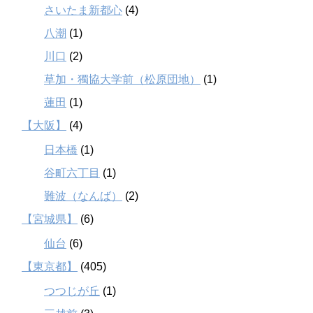
さいたま新都心
(4)
八潮
(1)
川口
(2)
草加・獨協大学前（松原団地）
(1)
蓮田
(1)
【大阪】
(4)
日本橋
(1)
谷町六丁目
(1)
難波（なんば）
(2)
【宮城県】
(6)
仙台
(6)
【東京都】
(405)
つつじが丘
(1)