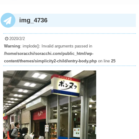
img_4736
2020/2/2
Warning
: implode(): Invalid arguments passed in
/home/soracchi/soracchi.com/public_html/wp-
content/themes/simplicity2-child/entry-body.php
on line
25