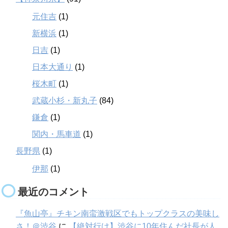
元住吉
(1)
新横浜
(1)
日吉
(1)
日本大通り
(1)
桜木町
(1)
武蔵小杉・新丸子
(84)
鎌倉
(1)
関内・馬車道
(1)
長野県
(1)
伊那
(1)
最近のコメント
『魚山亭』チキン南蛮激戦区でもトップクラスの美味し
さ！＠渋谷
に
【絶対行け】渋谷に10年住んだ社長が人