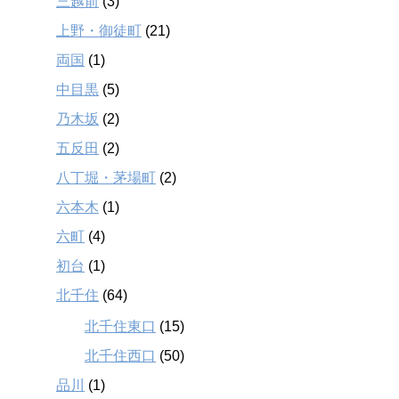
三越前
(3)
上野・御徒町
(21)
両国
(1)
中目黒
(5)
乃木坂
(2)
五反田
(2)
八丁堀・茅場町
(2)
六本木
(1)
六町
(4)
初台
(1)
北千住
(64)
北千住東口
(15)
北千住西口
(50)
品川
(1)