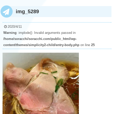
img_5289
2020/4/11
Warning
: implode(): Invalid arguments passed in
/home/soracchi/soracchi.com/public_html/wp-
content/themes/simplicity2-child/entry-body.php
on line
25