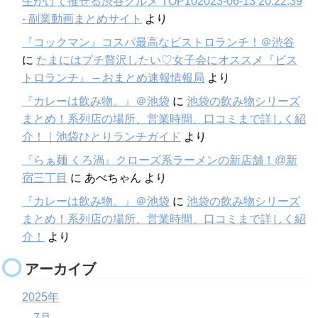
生かけて推せる渋谷グルメ TOP102023-06-13 20:22:39
- 副業動画まとめサイト
より
『コックマン』コスパ最高なビストロランチ！＠渋谷
に
たまにはプチ贅沢したい♡女子会にオススメ『ビス
トロランチ』 – おまとめ速報情報局
より
『カレーは飲み物。』＠池袋
に
池袋の飲み物シリーズ
まとめ！系列店の場所、営業時間、口コミまで詳しく紹
介！｜池袋ひとりランチガイド
より
『らぁ麺 くろ渦』クローズ系ラーメンの新店舗！@新
宿三丁目
に
あべちゃん
より
『カレーは飲み物。』＠池袋
に
池袋の飲み物シリーズ
まとめ！系列店の場所、営業時間、口コミまで詳しく紹
介！
より
アーカイブ
2025年
7月