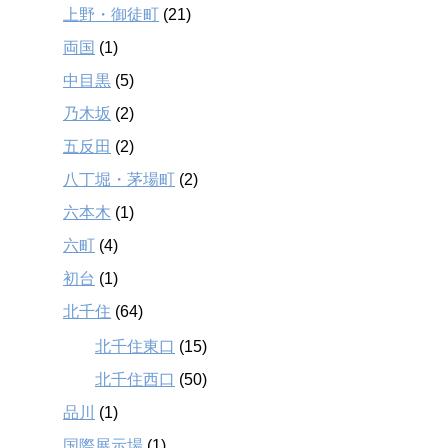
上野・御徒町
(21)
両国
(1)
中目黒
(5)
乃木坂
(2)
五反田
(2)
八丁堀・茅場町
(2)
六本木
(1)
六町
(4)
初台
(1)
北千住
(64)
北千住東口
(15)
北千住西口
(50)
品川
(1)
国際展示場
(1)