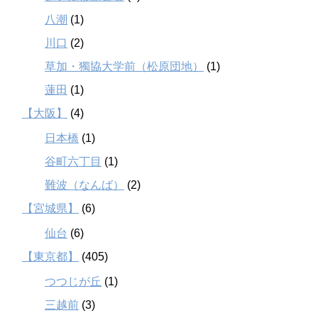
八潮
(1)
川口
(2)
草加・獨協大学前（松原団地）
(1)
蓮田
(1)
【大阪】
(4)
日本橋
(1)
谷町六丁目
(1)
難波（なんば）
(2)
【宮城県】
(6)
仙台
(6)
【東京都】
(405)
つつじが丘
(1)
三越前
(3)