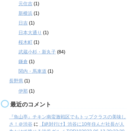
元住吉
(1)
新横浜
(1)
日吉
(1)
日本大通り
(1)
桜木町
(1)
武蔵小杉・新丸子
(84)
鎌倉
(1)
関内・馬車道
(1)
長野県
(1)
伊那
(1)
最近のコメント
『魚山亭』チキン南蛮激戦区でもトップクラスの美味し
さ！＠渋谷
に
【絶対行け】渋谷に10年住んだ社長が人