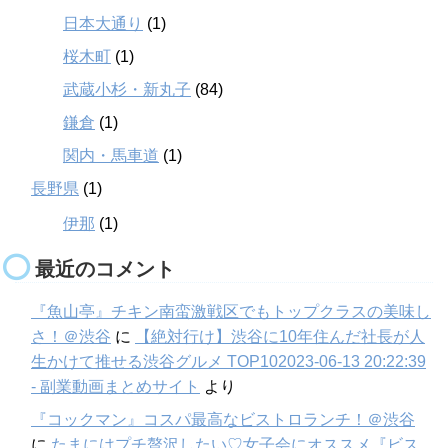
日本大通り
(1)
桜木町
(1)
武蔵小杉・新丸子
(84)
鎌倉
(1)
関内・馬車道
(1)
長野県
(1)
伊那
(1)
最近のコメント
『魚山亭』チキン南蛮激戦区でもトップクラスの美味し
さ！＠渋谷
に
【絶対行け】渋谷に10年住んだ社長が人
生かけて推せる渋谷グルメ TOP102023-06-13 20:22:39
- 副業動画まとめサイト
より
『コックマン』コスパ最高なビストロランチ！＠渋谷
に
たまにはプチ贅沢したい♡女子会にオススメ『ビス