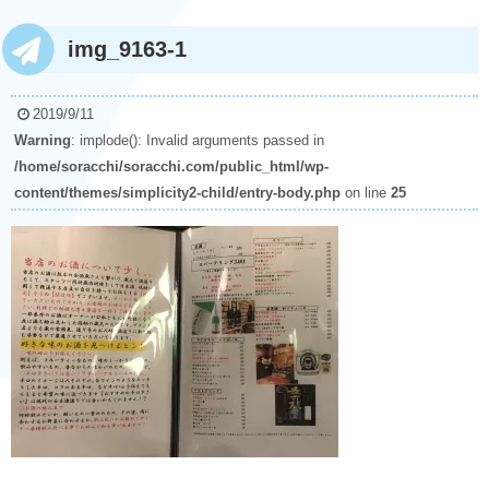
img_9163-1
2019/9/11
Warning
: implode(): Invalid arguments passed in
/home/soracchi/soracchi.com/public_html/wp-
content/themes/simplicity2-child/entry-body.php
on line
25