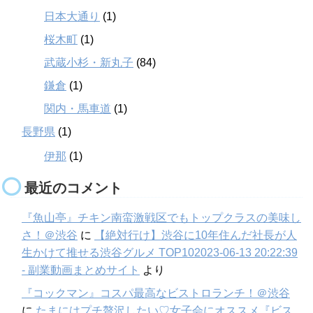
日本大通り
(1)
桜木町
(1)
武蔵小杉・新丸子
(84)
鎌倉
(1)
関内・馬車道
(1)
長野県
(1)
伊那
(1)
最近のコメント
『魚山亭』チキン南蛮激戦区でもトップクラスの美味し
さ！＠渋谷
に
【絶対行け】渋谷に10年住んだ社長が人
生かけて推せる渋谷グルメ TOP102023-06-13 20:22:39
- 副業動画まとめサイト
より
『コックマン』コスパ最高なビストロランチ！＠渋谷
に
たまにはプチ贅沢したい♡女子会にオススメ『ビス