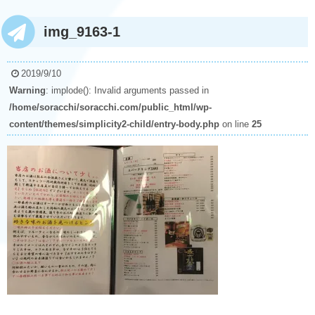
img_9163-1
2019/9/10
Warning
: implode(): Invalid arguments passed in
/home/soracchi/soracchi.com/public_html/wp-
content/themes/simplicity2-child/entry-body.php
on line
25