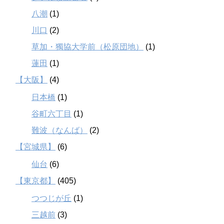
八潮
(1)
川口
(2)
草加・獨協大学前（松原団地）
(1)
蓮田
(1)
【大阪】
(4)
日本橋
(1)
谷町六丁目
(1)
難波（なんば）
(2)
【宮城県】
(6)
仙台
(6)
【東京都】
(405)
つつじが丘
(1)
三越前
(3)