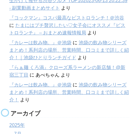
生かけて推せる渋谷グルメ TOP102023-06-13 20:22:39
- 副業動画まとめサイト
より
『コックマン』コスパ最高なビストロランチ！＠渋谷
に
たまにはプチ贅沢したい♡女子会にオススメ『ビス
トロランチ』 – おまとめ速報情報局
より
『カレーは飲み物。』＠池袋
に
池袋の飲み物シリーズ
まとめ！系列店の場所、営業時間、口コミまで詳しく紹
介！｜池袋ひとりランチガイド
より
『らぁ麺 くろ渦』クローズ系ラーメンの新店舗！@新
宿三丁目
に
あべちゃん
より
『カレーは飲み物。』＠池袋
に
池袋の飲み物シリーズ
まとめ！系列店の場所、営業時間、口コミまで詳しく紹
介！
より
アーカイブ
2025年
7月