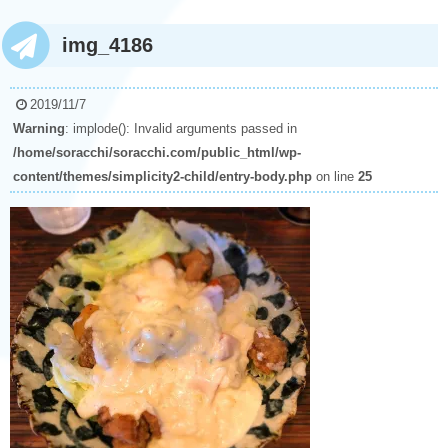
img_4186
2019/11/7
Warning
: implode(): Invalid arguments passed in
/home/soracchi/soracchi.com/public_html/wp-
content/themes/simplicity2-child/entry-body.php
on line
25