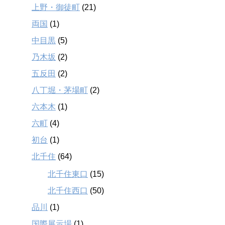
上野・御徒町
(21)
両国
(1)
中目黒
(5)
乃木坂
(2)
五反田
(2)
八丁堀・茅場町
(2)
六本木
(1)
六町
(4)
初台
(1)
北千住
(64)
北千住東口
(15)
北千住西口
(50)
品川
(1)
国際展示場
(1)