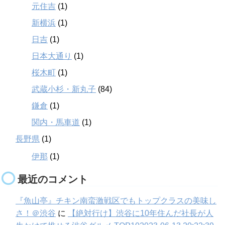
元住吉
(1)
新横浜
(1)
日吉
(1)
日本大通り
(1)
桜木町
(1)
武蔵小杉・新丸子
(84)
鎌倉
(1)
関内・馬車道
(1)
長野県
(1)
伊那
(1)
最近のコメント
『魚山亭』チキン南蛮激戦区でもトップクラスの美味し
さ！＠渋谷
に
【絶対行け】渋谷に10年住んだ社長が人